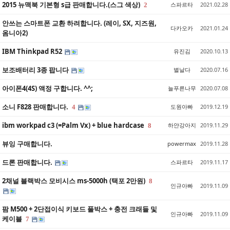
2015 뉴맥북 기본형 s급 판매합니다.(스그 색상)
스파르타
2021.02.28
2
안쓰는 스마트폰 교환 하려합니다. (레이, SX, 지즈원,
다카오카
2021.01.24
옴니아2)
IBM Thinkpad R52
유진김
2020.10.13
보조배터리 3종 팝니다
별날다
2020.07.16
아이폰4(4S) 액정 구합니다. ^^;
늘푸른나무
2020.07.08
소니 F828 판매합니다.
도원아빠
2019.12.19
4
ibm workpad c3 (=Palm Vx) + blue hardcase
하얀강아지
2019.11.29
8
뷰잉 구매합니다.
powermax
2019.11.28
드론 판매합니다.
스파르타
2019.11.17
2채널 블랙박스 모비시스 ms-5000h (택포 2만원)
8
인규아빠
2019.11.09
팜 M500 + 2단접이식 키보드 풀박스 + 충전 크래들 및
인규아빠
2019.11.09
케이블
7