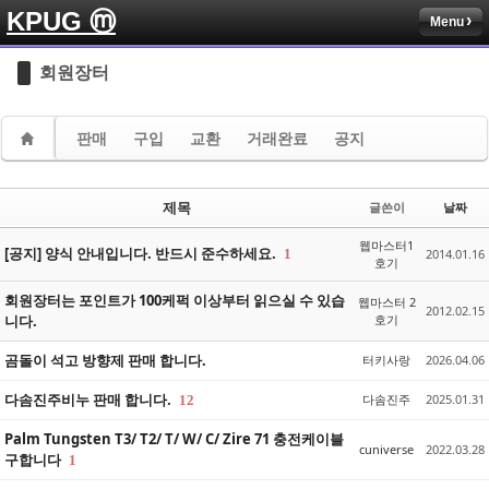
KPUG ⓜ
Menu
Sketchbook5, 스케치북5
Sketchbook5, 스케치북5
회원장터
판매
구입
교환
거래완료
공지
Sketchbook5, 스케치북5
Sketchbook5, 스케치북5
제목
글쓴이
날짜
웹마스터1
[공지] 양식 안내입니다. 반드시 준수하세요.
1
2014.01.16
호기
회원장터는 포인트가 100케퍽 이상부터 읽으실 수 있습
웹마스터 2
2012.02.15
니다.
호기
곰돌이 석고 방향제 판매 합니다.
터키사랑
2026.04.06
다솜진주비누 판매 합니다.
다솜진주
2025.01.31
12
Palm Tungsten T3/ T2/ T/ W/ C/ Zire 71 충전케이블
cuniverse
2022.03.28
구합니다
1