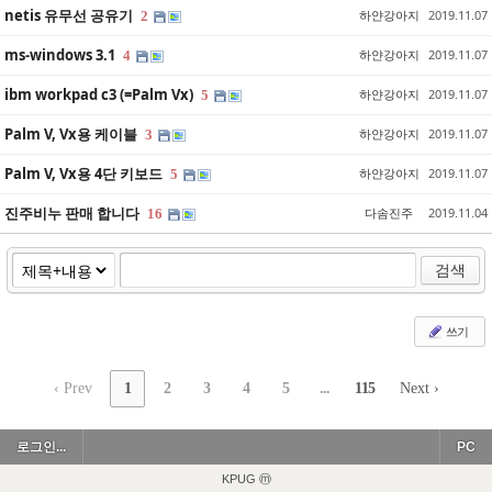
netis 유무선 공유기
하얀강아지
2019.11.07
2
ms-windows 3.1
하얀강아지
2019.11.07
4
ibm workpad c3 (=Palm Vx)
하얀강아지
2019.11.07
5
Palm V, Vx용 케이블
하얀강아지
2019.11.07
3
Palm V, Vx용 4단 키보드
하얀강아지
2019.11.07
5
진주비누 판매 합니다
다솜진주
2019.11.04
16
검색
쓰기
‹ Prev
1
2
3
4
5
...
115
Next ›
로그인...
PC
KPUG ⓜ