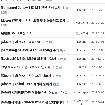
[Samsung] Galaxy S III LTE 전면 유리 교체기
16
Lock3rz
2018.02.26
Mower (잔디깎는기계) 오일 및 점화플러그 교체
1
건설노무자
2018.01.28
닌텐도 Wii U 액정 수리
건설노무자
2018.01.27
[Xiaomi] Mi Max 1 액정 수리
Lock3rz
2018.01.05
2
[Samsung] Galaxy S4 Active USB캡 수리
Lock3rz
2018.01.05
[Logitech] M310 / M310t 하우징 교체기
Lock3rz
2017.12.19
4
그냥 하나사! 아이폰5s 수리기 입니다.
스파르타
2017.08.17
8
[Xiaomi] Mi Max 1 액정 교체 시도기
Lock3rz
2017.06.19
6
[Xiaomi] Redmi 3 Pro 뒷커버 분해기
Lock3rz
2017.06.19
[똑똑한 시계당]잠자던 페블을 다시 꺼냈습니다
shootingstar
2017.04.06
2
수빈아빠처리
[똑똑한시계당] Z watch sync 어플 요청합니다.
4
2016.06.01
짱