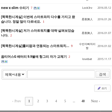
new x-slim 수리기
Lock3rz
2016.05.12
7
[똑똑한시계실] 이번에 스마트와치 다수를 가지고 왔
星夜舞人
2016.01.26
습니다. 정말 많이 다르네요.
1
[똑똑한시계실] 저가 스마트워치를 대략 살펴보았습
星夜舞人
2016.01.07
니다.
2
수빈아빠처리
[똑똑한시계실]롤리팝과 연동되는 스마트워치...
9
2016.01.02
짱
옵티머스G 배터리 9.9불에 헝그리 자가 교체기
2
lovebat
2015.11.17
검색
쓰기
‹ Prev
1
2
3
4
5
...
40
Next ›