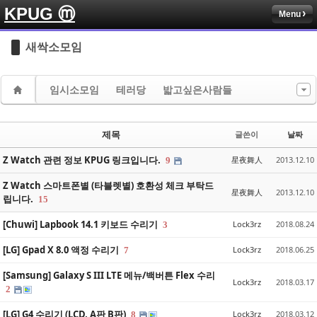
KPUG ⓜ
Menu
Sketchbook5, 스케치북5
Sketchbook5, 스케치북5
새싹소모임
임시소모임
테러당
밟고싶은사람들
Sketchbook5, 스케치북5
Sketchbook5, 스케치북5
제목
글쓴이
날짜
Z Watch 관련 정보 KPUG 링크입니다.
星夜舞人
2013.12.10
9
Z Watch 스마트폰별 (타블렛별) 호환성 체크 부탁드
星夜舞人
2013.12.10
립니다.
15
[Chuwi] Lapbook 14.1 키보드 수리기
Lock3rz
2018.08.24
3
[LG] Gpad X 8.0 액정 수리기
Lock3rz
2018.06.25
7
[Samsung] Galaxy S III LTE 메뉴/백버튼 Flex 수리
Lock3rz
2018.03.17
2
[LG] G4 수리기 (LCD, A판 B판)
Lock3rz
2018.03.12
8