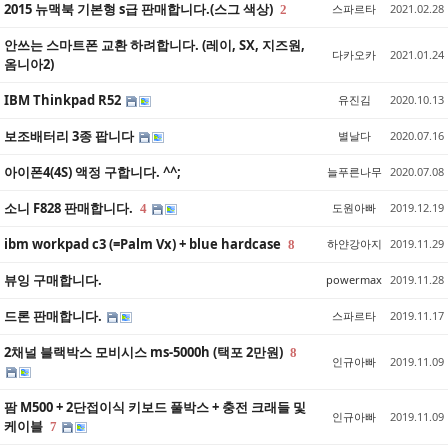
2015 뉴맥북 기본형 s급 판매합니다.(스그 색상)
스파르타
2021.02.28
2
안쓰는 스마트폰 교환 하려합니다. (레이, SX, 지즈원,
다카오카
2021.01.24
옴니아2)
IBM Thinkpad R52
유진김
2020.10.13
보조배터리 3종 팝니다
별날다
2020.07.16
아이폰4(4S) 액정 구합니다. ^^;
늘푸른나무
2020.07.08
소니 F828 판매합니다.
도원아빠
2019.12.19
4
ibm workpad c3 (=Palm Vx) + blue hardcase
하얀강아지
2019.11.29
8
뷰잉 구매합니다.
powermax
2019.11.28
드론 판매합니다.
스파르타
2019.11.17
2채널 블랙박스 모비시스 ms-5000h (택포 2만원)
8
인규아빠
2019.11.09
팜 M500 + 2단접이식 키보드 풀박스 + 충전 크래들 및
인규아빠
2019.11.09
케이블
7