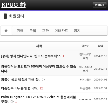
KPUG ⓜ
Menu
Sketchbook5, 스케치북5
Sketchbook5, 스케치북5
회원장터
판매
구입
교환
거래완료
공지
Sketchbook5, 스케치북5
Sketchbook5, 스케치북5
제목
글쓴이
날짜
웹마스터1
[공지] 양식 안내입니다. 반드시 준수하세요.
1
2014.01.16
호기
회원장터는 포인트가 100케퍽 이상부터 읽으실 수 있습
웹마스터 2
2012.02.15
니다.
호기
곰돌이 석고 방향제 판매 합니다.
터키사랑
2026.04.06
다솜진주비누 판매 합니다.
다솜진주
2025.01.31
12
Palm Tungsten T3/ T2/ T/ W/ C/ Zire 71 충전케이블
cuniverse
2022.03.28
구합니다
1