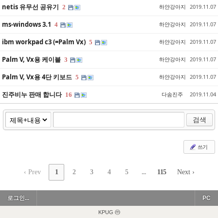
netis 유무선 공유기
하얀강아지
2019.11.07
2
ms-windows 3.1
하얀강아지
2019.11.07
4
ibm workpad c3 (=Palm Vx)
하얀강아지
2019.11.07
5
Palm V, Vx용 케이블
하얀강아지
2019.11.07
3
Palm V, Vx용 4단 키보드
하얀강아지
2019.11.07
5
진주비누 판매 합니다
다솜진주
2019.11.04
16
검색
쓰기
‹ Prev
1
2
3
4
5
...
115
Next ›
로그인...
PC
KPUG ⓜ