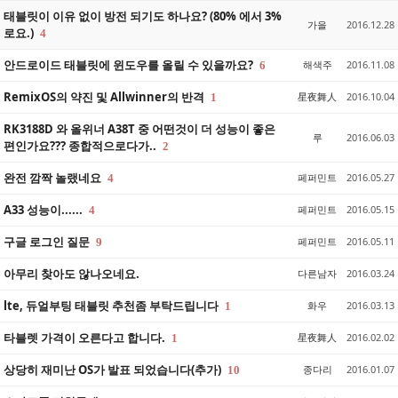
태블릿이 이유 없이 방전 되기도 하나요? (80% 에서 3%
가을
2016.12.28
로요.)
4
안드로이드 태블릿에 윈도우를 올릴 수 있을까요?
해색주
2016.11.08
6
RemixOS의 약진 및 Allwinner의 반격
星夜舞人
2016.10.04
1
RK3188D 와 올위너 A38T 중 어떤것이 더 성능이 좋은
루
2016.06.03
편인가요??? 종합적으로다가..
2
완전 깜짝 놀랬네요
페퍼민트
2016.05.27
4
A33 성능이......
페퍼민트
2016.05.15
4
구글 로그인 질문
페퍼민트
2016.05.11
9
아무리 찾아도 않나오네요.
다른남자
2016.03.24
lte, 듀얼부팅 태블릿 추천좀 부탁드립니다
화우
2016.03.13
1
타블렛 가격이 오른다고 합니다.
星夜舞人
2016.02.02
1
상당히 재미난 OS가 발표 되었습니다(추가)
종다리
2016.01.07
10