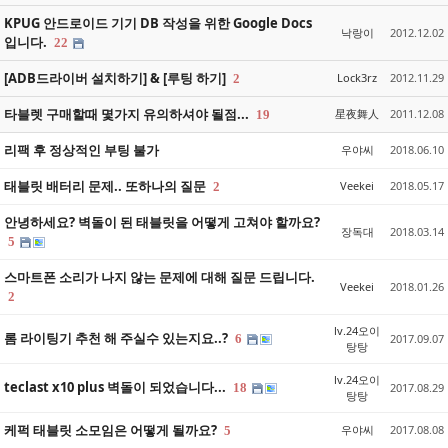
KPUG 안드로이드 기기 DB 작성을 위한 Google Docs
낙랑이
2012.12.02
입니다.
22
[ADB드라이버 설치하기] & [루팅 하기]
Lock3rz
2012.11.29
2
타블렛 구매할때 몇가지 유의하셔야 될점...
星夜舞人
2011.12.08
19
리팩 후 정상적인 부팅 불가
우야씨
2018.06.10
태블릿 배터리 문제.. 또하나의 질문
Veekei
2018.05.17
2
안녕하세요? 벽돌이 된 태블릿을 어떻게 고쳐야 할까요?
장독대
2018.03.14
5
스마트폰 소리가 나지 않는 문제에 대해 질문 드립니다.
Veekei
2018.01.26
2
lv.24오이
롬 라이팅기 추천 해 주실수 있는지요..?
6
2017.09.07
탕탕
lv.24오이
teclast x10 plus 벽돌이 되었습니다...
18
2017.08.29
탕탕
케퍽 태블릿 소모임은 어떻게 될까요?
우야씨
2017.08.08
5