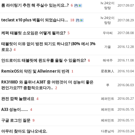
lv.24오이
롬 라이팅기 추천 해 주실수 있는지요..?
6
2017.09.07
탕탕
lv.24오이
teclast x10 plus 벽돌이 되었습니다...
18
2017.08.29
탕탕
케퍽 태블릿 소모임은 어떻게 될까요?
우야씨
2017.08.08
5
태블릿이 이유 없이 방전 되기도 하나요? (80% 에서 3%
가을
2016.12.28
로요.)
4
안드로이드 태블릿에 윈도우를 올릴 수 있을까요?
해색주
2016.11.08
6
RemixOS의 약진 및 Allwinner의 반격
星夜舞人
2016.10.04
1
RK3188D 와 올위너 A38T 중 어떤것이 더 성능이 좋은
루
2016.06.03
편인가요??? 종합적으로다가..
2
완전 깜짝 놀랬네요
페퍼민트
2016.05.27
4
A33 성능이......
페퍼민트
2016.05.15
4
구글 로그인 질문
페퍼민트
2016.05.11
9
아무리 찾아도 않나오네요.
다른남자
2016.03.24