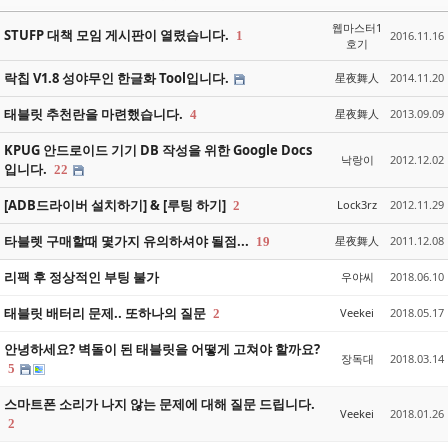
웹마스터1
STUFP 대책 모임 게시판이 열렸습니다.
1
2016.11.16
호기
락칩 V1.8 성야무인 한글화 Tool입니다.
星夜舞人
2014.11.20
태블릿 추천란을 마련했습니다.
星夜舞人
2013.09.09
4
KPUG 안드로이드 기기 DB 작성을 위한 Google Docs
낙랑이
2012.12.02
입니다.
22
[ADB드라이버 설치하기] & [루팅 하기]
Lock3rz
2012.11.29
2
타블렛 구매할때 몇가지 유의하셔야 될점...
星夜舞人
2011.12.08
19
리팩 후 정상적인 부팅 불가
우야씨
2018.06.10
태블릿 배터리 문제.. 또하나의 질문
Veekei
2018.05.17
2
안녕하세요? 벽돌이 된 태블릿을 어떻게 고쳐야 할까요?
장독대
2018.03.14
5
스마트폰 소리가 나지 않는 문제에 대해 질문 드립니다.
Veekei
2018.01.26
2