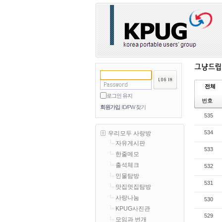
전체
로그인 유지
번호
회원가입
ID/PW 찾기
535
534
우리모두 사랑방
자유게시판
533
한줄메모
출석체크
532
인물탐방
531
맛집멋집탐방
사랑나눔
530
KPUG사진관
529
모임과 번개