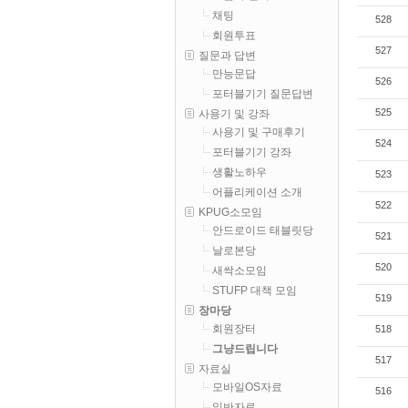
채팅
528
회원투표
527
질문과 답변
만능문답
526
포터블기기 질문답변
525
사용기 및 강좌
사용기 및 구매후기
524
포터블기기 강좌
생활노하우
523
어플리케이션 소개
522
KPUG소모임
안드로이드 태블릿당
521
날로본당
520
새싹소모임
STUFP 대책 모임
519
장마당
회원장터
518
그냥드립니다
517
자료실
모바일OS자료
516
일반자료