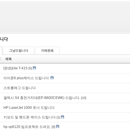
그냥드립니다
거래완료
제목
[완료]clie T-415
[5]
이이폰6 plus케이스 드립니다.
스트롱에그 드립니다
갤럭시 S4 충전거치대(EP-B600CEWK) 드립니다.
[10]
HP LaserJet 1000 토너 드립니다
키보드 및 핸드폰 케이스 드립니다
[1]
hp vp6120 빔프로젝트 드려요.
[9]