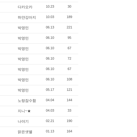
10.23
30
다카오카
10.03
189
하얀강아지
06.13
221
박영민
06.10
95
박영민
06.10
67
박영민
06.10
72
박영민
06.10
67
박영민
06.10
108
박영민
05.17
121
박영민
04.04
144
노랑잠수함
04.03
33
지니~★
02.21
190
나야기
01.13
164
맑은샛별