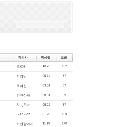
작성자
작성일
조회
10.26
152
포로리
05.12
37
박영민
03.01
87
호야집
08.31
69
인규아빠
SiegZion
05.22
37
SiegZion
01.20
159
11.15
170
하얀강아지