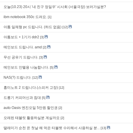
오늘(10.23) 20시 '내 친구 정일우' 시사회 (서울극장) 보러가실분?
ibm notebook 350c 드려요.
[1]
아톰 일체형 pc 드립니다. (하드 없음)
[12]
아톰보드 + 1기가 ddr2
[3]
메인보드 드립니다. amd
[2]
무선 공유기 드립니다.
[3]
메인보드 인텔용 나눔합니다.
[5]
NAS(?) 드립니다.
[12]
홍미노트 2 드립니다.(스피커 고장)
[12]
드롱기 커피머신과 침대
[5]
auto Oasis 엔진오일 5만원 할인권
[2]
오래된 태블릿 활용하실분 계실까요
[2]
딸래미가 순천 온 첫날 해 먹은 타블렛 수리해서 사용하실 분...
[13]