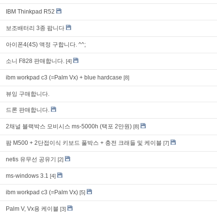
IBM Thinkpad R52
보조배터리 3종 팝니다
아이폰4(4S) 액정 구합니다. ^^;
소니 F828 판매합니다.
[4]
ibm workpad c3 (=Palm Vx) + blue hardcase
[8]
뷰잉 구매합니다.
드론 판매합니다.
2채널 블랙박스 모비시스 ms-5000h (택포 2만원)
[8]
팜 M500 + 2단접이식 키보드 풀박스 + 충전 크래들 및 케이블
[7]
netis 유무선 공유기
[2]
ms-windows 3.1
[4]
ibm workpad c3 (=Palm Vx)
[5]
Palm V, Vx용 케이블
[3]