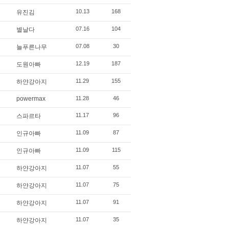
10.13
168
유진김
07.16
104
별날다
07.08
30
늘푸른나무
12.19
187
도원아빠
11.29
155
하얀강아지
powermax
11.28
46
11.17
96
스파르타
11.09
87
인규아빠
11.09
115
인규아빠
11.07
55
하얀강아지
11.07
75
하얀강아지
11.07
91
하얀강아지
11.07
35
하얀강아지