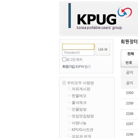
전체
로그인 유지
번호
회원가입
ID/PW 찾기
공지
공지
우리모두 사랑방
자유게시판
2300
한줄메모
출석체크
2299
인물탐방
2298
맛집멋집탐방
사랑나눔
2297
KPUG사진관
2296
모임과 번개