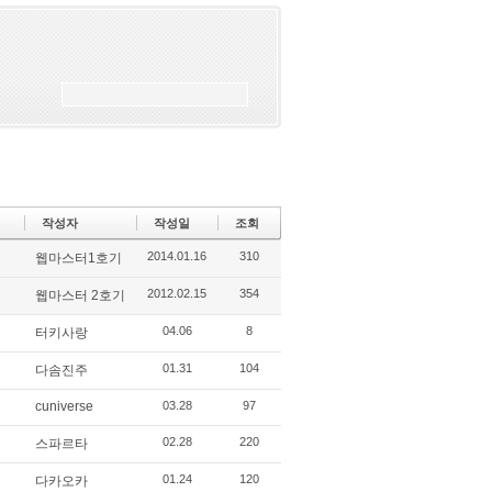
작성자
작성일
조회
2014.01.16
310
웹마스터1호기
2012.02.15
354
웹마스터 2호기
04.06
8
터키사랑
01.31
104
다솜진주
cuniverse
03.28
97
02.28
220
스파르타
01.24
120
다카오카