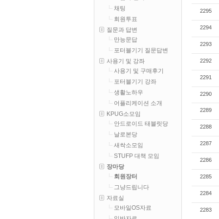
채팅
2295
회원투표
2294
질문과 답변
만능문답
2293
포터블기기 질문답변
2292
사용기 및 강좌
사용기 및 구매후기
2291
포터블기기 강좌
생활노하우
2290
어플리케이션 소개
2289
KPUG소모임
안드로이드 태블릿당
2288
날로본당
2287
새싹소모임
STUFP 대책 모임
2286
장마당
회원장터
2285
그냥드립니다
2284
자료실
모바일OS자료
2283
일반자료