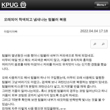
KPUG ⓜ
Menu
Sketchbook5, 스케치북5
Sketchbook5, 스케치북5
오래되어 착색되고 냄새나는 텀블러 복원
2022.04.04 17:18
아람이아빠
Sketchbook5, 스케치북5
Sketchbook5, 스케치북5
텀블러 몇년동안 사용 했더니 텀블러 내부가 커피색으로 착색 되었네요.
아무리 매일 씻고 해도 커피색은 빠지지 않고, 겨울에 유자차와 홍차등
여러가지 음료를 태워 마셨더니 커피를 마셔도 유자맛이 나는 신기한 경험을 했습
니다.
오래 사용하기도 해서 텀블러 하나 더 구입했는데, 아무리 오래 사용해도 멀쩡한
텀블러 그냥 버리기도 아깝고.. 검색해 보니 과탄산소다로 복원하는 방법이 있네요.
텀블러에 티스푼1개 분량의 과탄산소다 넣고, 뜨거운물 반을 채워 줍니다.
그러면 거품이 일어나는데요.. 혹시 코팅된 텀블러의 경우는 코팅 일어난다고 하니
거품이 외부 코팅된 곳까지 넘어가지 않도록 조심히 하세요.
그리고 10분후 확인해 보면 텀블러 내부가 새것처럼 반짝반짝 빛나는 것을 볼 수
있습니다.
진작에 자주 이렇게 사용 했으면 되었을텐데..ㅠㅠ