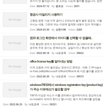
외기가 안 돌아갑니다. 웅 소리는 나는데 돌지를 않습니다. 당연
히 시원해지지도 않지요. 미쿡은 일단 전압이 120V입니다. 따라
Date
2024.07.12
By
왕초보
Views
2031
서 여러가지로 겁을 주기는 해도 우리나라 보다는 전기 만지는게
한...
항공사 마일리지 사용하기
No Image
고향집 방문 기념 아무 글이나 쓰려는데 쓸게 별로 없군요. 다들
아시는 내용, 그런데 저는 이번에 알게된 내용이 있어 적어봅니
다. 원래 항공사 마일리지는 유효기간이라는게 없었습니다. 한번
Date
2024.03.30
By
상현아빠
Views
2283
적립하면 평생 사용할 수 있었습니다. 그런데 2008년 대한항공,
...
윈10 로그인 화면에서 아이디를 선택할 수 없을때..
No Image
이런 황당한 경우가 있더라구요. 윈8에서 업그레이드로 설치한
경우에 주로 생기는 문제라는데.. 남일이거니 했는데 제가 당하
니 살짝 당황하게 됩니다. 근본적인 해결책은 아직은 모르고요..
Date
2022.08.18
By
나도조국
Views
39652
임시 해결책만 알았습니다. 현재 설정된 아이디로만 로그인이 되
고...
office license key를 알아내는 방법
No Image
이게 요즘엔 거의 쓸모없는 정보이긴 한데요.. 여튼. C:\Progra
m Files (x86)\Microsoft Office\Office16 뭐 이런 폴더를 보면 O
SPP.VBS (모두 대문자.. 첫글자는 알파벳 오 입니다. 5가 아니고
Date
2022.06.30
By
나도조국
Views
39573
영도 아니고요)라는 파일이 있습니다. 이넘을.. cscript "C:\Pro...
windows7/8/10에서 windows registration key (product key)
가 무슨 이유에선가 필요할 경우
No Image
7/8/10 이상은 마소가 키를 관리해서 잃어먹더라도 정상적으로
os install이 되어야 한다고 합니다만, 뭔가 하드웨어를 갈았을
경우 문제가 생기는 경우가 있습니다. 물론 그런 경우에도 마소
Date
2022.06.25
By
나도조국
Views
39251