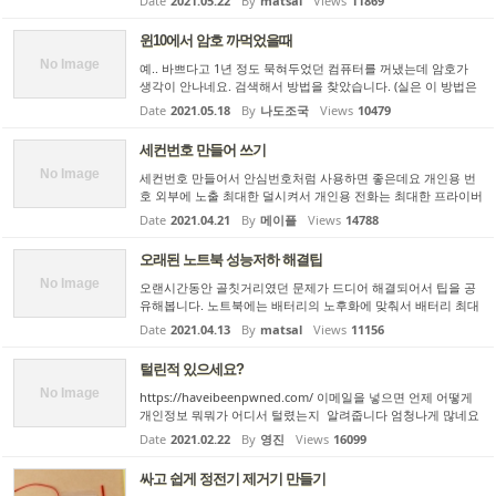
Date
2021.05.22
By
matsal
Views
11869
능 등은 윈도10 의 제어판을 통해 바로 조절할 수 있습니다. 여기
까...
윈10에서 암호 까먹었을때
No Image
예.. 바쁘다고 1년 정도 묵혀두었던 컴퓨터를 꺼냈는데 암호가
생각이 안나네요. 검색해서 방법을 찾았습니다. (실은 이 방법은
그 전에도 몇번 썼.. 쿨럭.. 었기때문에 대충 알고는 있었는데 그
Date
2021.05.18
By
나도조국
Views
10479
방법마저도 까먹어서 검색했습니다) windows 10 에서 passwo
rd ...
세컨번호 만들어 쓰기
No Image
세컨번호 만들어서 안심번호처럼 사용하면 좋은데요 개인용 번
호 외부에 노출 최대한 덜시켜서 개인용 전화는 최대한 프라이버
시 지켜내고 세컨번호는 혹시 스팸 많이 들어오면 번호바꾸어버
Date
2021.04.21
By
메이플
Views
14788
려도되니 사생활 보호용으로 세컨 번호 만들어 쓸만 합니다 다음
과 ...
오래된 노트북 성능저하 해결팁
No Image
오랜시간동안 골칫거리였던 문제가 드디어 해결되어서 팁을 공
유해봅니다. 노트북에는 배터리의 노후화에 맞춰서 배터리 최대
충전량을 제한하는 기능이 있습니다. 이는 고용량화되면서 폭발
Date
2021.04.13
By
matsal
Views
11156
하기 쉬운 리튬이온 배터리를 사용하면서 생긴 기능이기도 하고,
배...
털린적 있으세요?
No Image
https://haveibeenpwned.com/ 이메일을 넣으면 언제 어떻게
개인정보 뭐뭐가 어디서 털렸는지 알려줍니다 엄청나게 많네요
ㅠㅠ
Date
2021.02.22
By
영진
Views
16099
싸고 쉽게 정전기 제거기 만들기