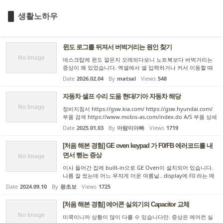
생활노하우
윈도 로그를 뒤져서 버벅거리는 원인 찾기
No Image
데스크탑에 윈도 깔은지 오래되다보니 노트북보다 버벅거리는
증상이 꽤 있었습니다. 엑셀에서 셀 입력하거나 커서 이동할 때
저사양 컴퓨터처럼 느릿느릿 움직이고 키보드 입력이나 마우스
Date
2026.02.04
By
matsal
Views
548
가 멈칫하는 현상도 많았구요. 클립보드 복사도 실패가 잦아서
두번 ...
자동차 셀프 수리 도움 현대/기아 자동차 해당
No Image
정비지침서 https://gsw.kia.com/ https://gsw.hyundai.com/
부품 검색 https://www.mobis-as.com/index.do A/S 부품 상세
검색 회원 가입 후 본인 차량의 차대번호 입력해 놓으시면 됩니
Date
2025.01.03
By
아람이아빠
Views
1719
다. 중고차 부품 구입 https://gparts.co.kr/
[처음 해본 경험] GE oven keypad 가 F0/FB 에러코드를 내
면서 뻗는 증상
No Image
이사 들어간 집에 built-in으로 GE Oven이 설치되어 있습니다.
나름 잘 썼는데 어느 무쟈게 더운 여름날.. display에 F0 라는 메
세지가 나오면서 아무것도 안되네요. 전원을 죽였다 다시 넣으면
Date
2024.09.10
By
왕초보
Views
1725
(이걸 할려면 대문을 따고 집 밖에 나가서 main distribution p
a...
[처음 해본 경험] 에어콘 실외기의 Capacitor 교체
No Image
미쿡이니까 상황이 많이 다를 수 있습니다만. 증상은 에어컨 실