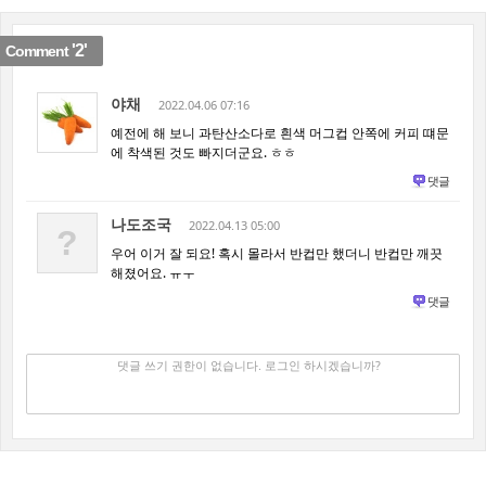
'2'
Comment
야채
2022.04.06 07:16
예전에 해 보니 과탄산소다로 흰색 머그컵 안쪽에 커피 떄문
에 착색된 것도 빠지더군요. ㅎㅎ
댓글
나도조국
2022.04.13 05:00
?
우어 이거 잘 되요! 혹시 몰라서 반컵만 했더니 반컵만 깨끗
해졌어요. ㅠㅜ
댓글
댓글 쓰기
✔
댓글 쓰기 권한이 없습니다. 로그인 하시겠습니까?