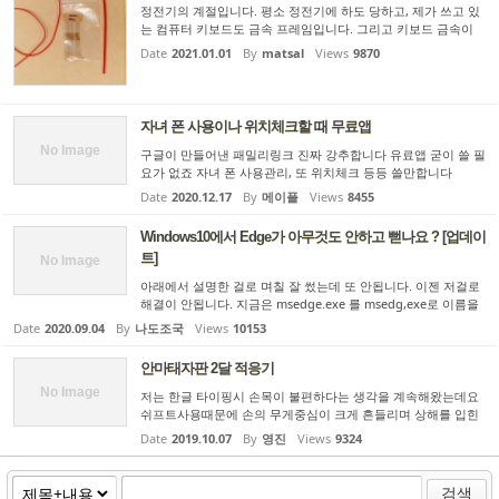
정전기의 계절입니다. 평소 정전기에 하도 당하고, 제가 쓰고 있
는 컴퓨터 키보드도 금속 프레임입니다. 그리고 키보드 금속이
컴퓨터와 접지가 연결되어 있는지, 정전기에 당할 때마다 모니터
Date
2021.01.01
By
matsal
Views
9870
가 깜빡거려서 이러다가 정전기로 하드가 손상을 입는 것이 무섭
더...
자녀 폰 사용이나 위치체크할 때 무료앱
No Image
구글이 만들어낸 패밀리링크 진짜 강추합니다 유료앱 굳이 쓸 필
요가 없죠 자녀 폰 사용관리, 또 위치체크 등등 쓸만합니다
Date
2020.12.17
By
메이플
Views
8455
Windows10에서 Edge가 아무것도 안하고 뻗나요 ? [업데이
트]
No Image
아래에서 설명한 걸로 며칠 잘 썼는데 또 안됩니다. 이젠 저걸로
해결이 안됩니다. 지금은 msedge.exe 를 msedg,exe로 이름을
바꿔서 사용하고 있습니다. 화만 납니다. edge 당장 갈아엎어야
Date
2020.09.04
By
나도조국
Views
10153
하는데 묶인게 많아서 울며 겨자먹기로 씁니다. Windows와 Ed
ge를 ...
안마태자판 2달 적응기
No Image
저는 한글 타이핑시 손목이 불편하다는 생각을 계속해왔는데요
쉬프트사용때문에 손의 무게중심이 크게 흔들리며 상해를 입힌
다는 생각입니다. 쉬프트키를 전혀 사용하지 않는 자판을 생각하
Date
2019.10.07
By
영진
Views
9324
다가 이미 그런게 개발된 것이 있더군요. 북한에도 들어가 있고
안...
검색