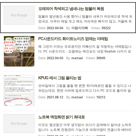
에 전화해서 해결하면 보통 되긴 하는데 그게 귀찮다면.. produc
t k...
오래되어 착색되고 냄새나는 텀블러 복원
No Image
텀블러 몇년동안 사용 했더니 텀블러 내부가 커피색으로 착색 되
었네요. 아무리 매일 씻고 해도 커피색은 빠지지 않고, 겨울에 유
자차와 홍차등 여러가지 음료를 태워 마셨더니 커피를 마셔도 유
Date
2022.04.04
By
아람이아빠
Views
39222
자맛이 나는 신기한 경험을 했습니다. 오래 사용하기도 해서
텀...
PC사운드카드 화이트노이즈 없애는 야매팁
왜 그런지 이유는 모르겠지만 어째선지 잘 작동하는 야매팁입니
다. PC 사운드카드 - 요즘에는 메인보드 내장 Realtek 사카가 표
준이죠 - 는 화이트 노이즈로 악명이 높습니다. 그래서 USB DAC
Date
2022.04.03
By
matsal
Views
39045
같은 걸 쓰시는 분들이 많은데요. 그런데 제가 쓰는 USB DAC...
...
KPUG 에서 그림 올리는 법
모바일에서 그림을 올릴 땐 본문 위/아래로만 올릴 수 있다고 나
와있는데요. 한번 서버에 업로드하고 다시 PC 모드로 돌아와 글
을 편집하면 본문 삽입 기능으로 원하는 위치로 바꿀 수 있으므
Date
2021.08.12
By
matsal
Views
10212
로 이전처럼 자유롭게 배치할 수 있습니다. 순서 1. 크롬에서 F12
...
노트북 액정화면 밝기 최대로
No Image
이것도 몇년동안 아무 생각없이 쓰다가 검색해서 알아낸 노하우
입니다. 노트북 전원관리 기능으로 파워어댑터 연결시와 배터리
사용시 밝기를 조절하거나, 주위 광량에 따라 자동 조절하는 기