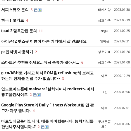
서피스듀오 문의
터키사랑
2023.01.30
5
한국 sim카드
상호아빠
2022.05.19
4
ipad 2 탈옥관련 문의
zegal
2021.02.25
11
아이폰12 핫스팟 이름이 다른 기기에서 잘 안뜨네요
메이플
2021.02.21
pc인터넷 사용하기
상호아빠
2021.01.26
2
스마트폰 추천해주세요...워낙 종류가 많아서...
상호아빠
2021.01.08
6
g.co/ABH로 가라고 해서 ROM을 reflashing해 보려고
야호
2020.12.29
하는데 단계를 건널 수가 없습니다~
3
안드로이드폰에 malware?설치되어서 redirect되어서
그린
2020.09.06
광고음란사이트
2
Google Play Store의 Daily Fitness Workout란 앱 광
야호
2020.07.01
고가 자꾸 뜹니다.
4
바로밑에글쓴이입니다. 배를 따버렸습니다. 능력자님들
무서운곰
2020.06.06
한번봐주시렵니까,,?
됴이
2