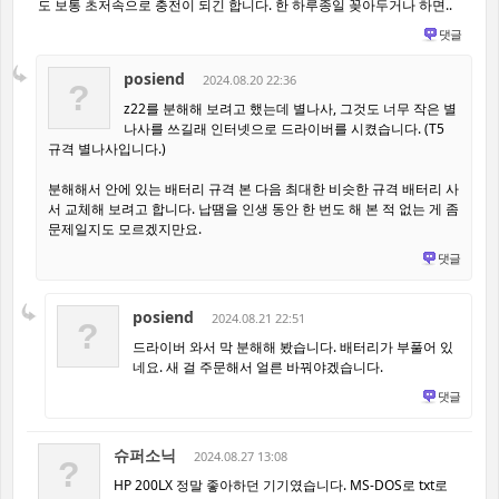
도 보통 초저속으로 충전이 되긴 합니다. 한 하루종일 꽂아두거나 하면..
댓글
posiend
2024.08.20 22:36
?
z22를 분해해 보려고 했는데 별나사, 그것도 너무 작은 별
나사를 쓰길래 인터넷으로 드라이버를 시켰습니다. (T5
규격 별나사입니다.)
분해해서 안에 있는 배터리 규격 본 다음 최대한 비슷한 규격 배터리 사
서 교체해 보려고 합니다. 납땜을 인생 동안 한 번도 해 본 적 없는 게 좀
문제일지도 모르겠지만요.
댓글
posiend
2024.08.21 22:51
?
드라이버 와서 막 분해해 봤습니다. 배터리가 부풀어 있
네요. 새 걸 주문해서 얼른 바꿔야겠습니다.
댓글
슈퍼소닉
2024.08.27 13:08
?
HP 200LX 정말 좋아하던 기기였습니다. MS-DOS로 txt로