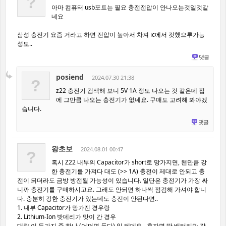
?
아마 컴퓨터 usb포트는 필요 충전전압이 안나오는것일것같
네요
삼성 충전기 요즘 거라고 하면 전압이 높아서 차져 ic에서 컷했으루가능
성도..
댓글
posiend
2024.07.30 21:38
?
z22 충전기 검색해 보니 5V 1A 정도 나오는 것 같은데 집
에 그만큼 나오는 충전기가 없네요. 구매도 고려해 봐야겠
습니다.
댓글
왕초보
2024.08.01 00:47
?
혹시 Z22 내부의 Capacitor가 short로 망가지면, 왠만큼 강
한 충전기를 가져다 대도 (>> 1A) 충전이 제대로 안되고 충
전이 되더라도 금방 방전될 가능성이 있습니다. 일단은 충전기가 가장 싸
니까 충전기를 구매하시고요. 그래도 안되면 하나씩 점검해 가셔야 합니
다. 충분히 강한 충전기가 있는데도 충전이 안된다면..
1. 내부 Capacitor가 망가진 경우랑
2. Lithium-Ion 밧데리가 맛이 간 경우
대략 이 두가지 중 하나 (어쩌면 둘다) 일 텐데요.. 후자면 딱 배터리만 갈