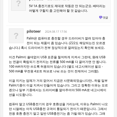
?
5V 1A 충전기로도 제대로 작동은 안 되는군요. 배터리는
어떻게 구할지 좀 고민해야 할 것 같습니다.
댓글
piloteer
2024.08.17 17:56
?
Palm은 컴퓨터로 충전할 경우 드라이버가 깔려 있어야 충
전이 되는 제품이 좀 있습니다. (Z22도 해당되는진 모르겠
습니다.) 혹시 드라이버가 전부 정상적으로 깔려있는지 확인해 보세요.
이건 Palm이 쓸데없이 USB 표준을 철저하게 지켜서 그런데, 원래 USB
는 연결이 확립되기 전까지는 전류를 500 mA를 다 끌어가면 안 됩니다.
100 mA까지만 쓰도록 허용되어 있습니다 (별도 네고시에이션 필요 -
500 mA를 무전원 4포트 허브로 나눠 쓰는 것이 전제여서 그러함).
이걸 지키는 업체가 거의 없어서 지금은 사문화되었습니다만.. 하필 일부
Palm기종이 이걸 지켜서 만들어져 있습니다. 그리고 정확한 이유는 모르
겠으나 일부 기종에서는 드라이버를 깔아주어야 500 mA로 네고시에이
션을 시도합니다.
컴퓨터 말고 USB충전기의 경우 호환성을 가리는데, 이유는 Palm이 나오
던 시절에는 아직 USB충전 규격이 통일되기 전이기 때문입니다. 그래서
전용 호환 충전기 말고 일반 USB충전기는 좀 가릴 때가 있습니다. 그래