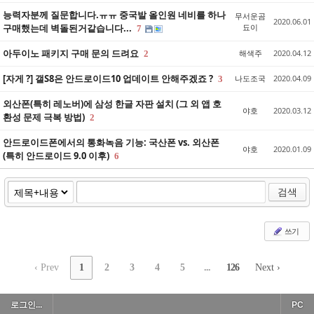
능력자분께 질문합니다.ㅠㅠ 중국발 올인원 네비를 하나
무서운곰
2020.06.01
구매했는데 벽돌된거같습니다...
됴이
7
아두이노 패키지 구매 문의 드려요
해색주
2020.04.12
2
[자게 ?] 갤S8은 안드로이드10 업데이트 안해주겠죠 ?
나도조국
2020.04.09
3
외산폰(특히 레노버)에 삼성 한글 자판 설치 (그 외 앱 호
야호
2020.03.12
환성 문제 극복 방법)
2
안드로이드폰에서의 통화녹음 기능: 국산폰 vs. 외산폰
야호
2020.01.09
(특히 안드로이드 9.0 이후)
6
검색
쓰기
‹ Prev
1
2
3
4
5
...
126
Next ›
로그인...
PC