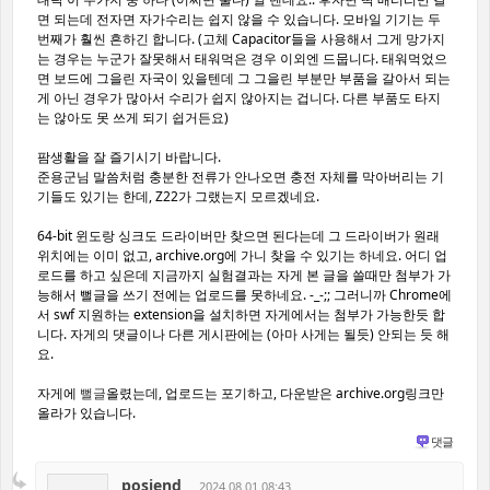
면 되는데 전자면 자가수리는 쉽지 않을 수 있습니다. 모바일 기기는 두
번째가 훨씬 흔하긴 합니다. (고체 Capacitor들을 사용해서 그게 망가지
는 경우는 누군가 잘못해서 태워먹은 경우 이외엔 드뭅니다. 태워먹었으
면 보드에 그을린 자국이 있을텐데 그 그을린 부분만 부품을 갈아서 되는
게 아닌 경우가 많아서 수리가 쉽지 않아지는 겁니다. 다른 부품도 타지
는 않아도 못 쓰게 되기 쉽거든요)
팜생활을 잘 즐기시기 바랍니다.
준용군님 말씀처럼 충분한 전류가 안나오면 충전 자체를 막아버리는 기
기들도 있기는 한데, Z22가 그랬는지 모르겠네요.
64-bit 윈도랑 싱크도 드라이버만 찾으면 된다는데 그 드라이버가 원래
위치에는 이미 없고, archive.org에 가니 찾을 수 있기는 하네요. 어디 업
로드를 하고 싶은데 지금까지 실험결과는 자게 본 글을 쓸때만 첨부가 가
능해서 뻘글을 쓰기 전에는 업로드를 못하네요. -_-;; 그러니까 Chrome에
서 swf 지원하는 extension을 설치하면 자게에서는 첨부가 가능한듯 합
니다. 자게의 댓글이나 다른 게시판에는 (아마 사게는 될듯) 안되는 듯 해
요.
자게에
뻘글
올렸는데, 업로드는 포기하고, 다운받은 archive.org링크만
올라가 있습니다.
댓글
posiend
2024.08.01 08:43