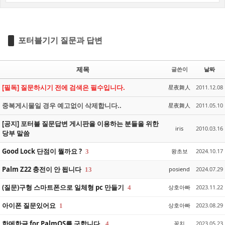
포터블기기 질문과 답변
제목
글쓴이
날짜
[필독] 질문하시기 전에 검색은 필수입니다.
星夜舞人
2011.12.08
중복게시물일 경우 예고없이 삭제합니다..
星夜舞人
2011.05.10
[공지] 포터블 질문답변 게시판을 이용하는 분들을 위한
iris
2010.03.16
당부 말씀
Good Lock 단점이 뭘까요 ?
왕초보
2024.10.17
3
Palm Z22 충전이 안 됩니다
posiend
2024.07.29
13
(질문)구형 스마트폰으로 일체형 pc 만들기
상호아빠
2023.11.22
4
아이폰 질문있어요
상호아빠
2023.08.29
1
한메한글 for PalmOS를 구합니다.
꽁치
2023.05.23
4