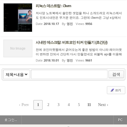
리눅스 데스트탑 : i3wm
저사양 노트북에서 쓸만한 셋업을 하나 소개드려요 리눅스에서
도 민트시내먼은 무거운 편이죠. 그런데 i3wm은 그냥 x상에서
윈도우정리만 하는 윈도우 매니저에요 윈도우 쓰다보면 윈도우
Date
2018.10.17
By
영진
Views
9956
조작이 피곤합니다. 마우스로 움직여야하고 (키보드도 되지만 제
약이 ...
시내먼 데스크탑: 비트코인 티커 만들기 (초간단)
No Image
전에 코인마켓웹에서 긁어오는게 좋은 방법이 아니라 레이아웃
이 변하면 안되서 간단히 다시 만들었네요 퍼블릭 api를 이용해
딱 한줄로 가능하네요 ( curl, python2사용) .bashrc 에 다음줄
Date
2018.10.01
By
영진
Views
9661
을 추가합니다. alias btc_price="curl -s 'https://api.coinmar
k...
검색
쓰기
‹ Prev
1
2
3
4
5
11
Next ›
로그인...
PC