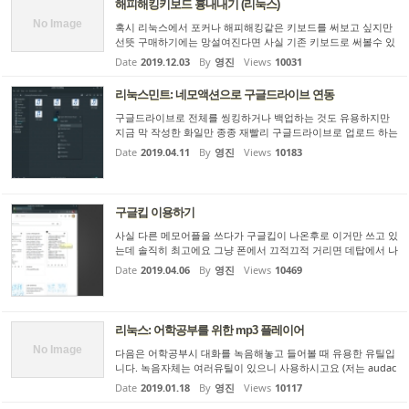
해피해킹키보드 흉내내기 (리눅스)
No Image
혹시 리눅스에서 포커나 해피해킹같은 키보드를 써보고 싶지만
선뜻 구매하기에는 망설여진다면 사실 기존 키보드로 써볼수 있
습니다 제가 쓰는 키맵은 ------------- file --------------- remove L
Date
2019.12.03
By
영진
Views
10031
ock = Caps_Lock keysym Caps_Lock = Control_L add Contro
l...
리눅스민트: 네모액션으로 구글드라이브 연동
구글드라이브로 전체를 씽킹하거나 백업하는 것도 유용하지만
지금 막 작성한 화일만 종종 재빨리 구글드라이브로 업로드 하는
것이 편할때가 있죠. 저는 사실 전체씽킹을 싫어합니다. 웬지 불
Date
2019.04.11
By
영진
Views
10183
안해요. 내가 다른 곳에서 했던것이 시차등의 이유로 엉뚱하게
씽킹...
구글킵 이용하기
사실 다른 메모어플을 쓰다가 구글킵이 나온후로 이거만 쓰고 있
는데 솔직히 최고에요 그냥 폰에서 끄적끄적 거리면 데탑에서 나
오고 투명하게 연동되어서 잘 씁니다. 제 경우는 중국어단어장을
Date
2019.04.06
By
영진
Views
10469
만들어 쓰고 그려보기도 하고 그럽니다. keep.google.com은 폰
과...
리눅스: 어학공부를 위한 mp3 플레이어
No Image
다음은 어학공부시 대화를 녹음해놓고 들어볼 때 유용한 유틸입
니다. 녹음자체는 여러유틸이 있으니 사용하시고요 (저는 audac
ity를 이용하네요.) 네이버 매일어학 교재들 보면 아주 짧은 30초
Date
2019.01.18
By
영진
Views
10117
도 안되는 대화들로 이루어져 있는데요 이들을 날자순으로 저장