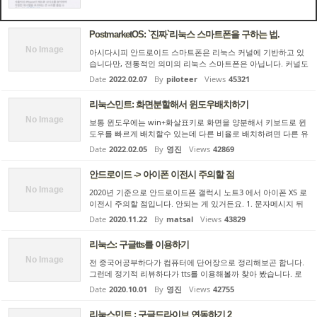
이기...
PostmarketOS: `진짜`리눅스 스마트폰을 구하는 법.
No Image
아시다시피 안드로이드 스마트폰은 리눅스 커널에 기반하고 있
습니다만, 전통적인 의미의 리눅스 스마트폰은 아닙니다. 커널도
업스트림 커널이 아니며, 유저랜드도 안드로이드 환경에 맞춰 구
Date
2022.02.07
By
piloteer
Views
45321
성된 물건을 사용하고 있습니다. chroot등을 통해 리눅스 프로
그램...
리눅스민트: 화면분할해서 윈도우배치하기
No Image
보통 윈도우에는 win+화살표키로 화면을 양분해서 키보드로 윈
도우를 빠르게 배치할수 있는데 다른 비율로 배치하려면 다른 유
틸리티를 사용해야합니다. 리눅스의 대부분의 데스크탑에도 이
Date
2022.02.05
By
영진
Views
42869
런 기능이 있는데요 아쉬운점은 좌우 1:1 비율의 선택만 된다는
점입...
안드로이드 -> 아이폰 이전시 주의할 점
No Image
2020년 기준으로 안드로이드폰 갤럭시 노트3 에서 아이폰 XS 로
이전시 주의할 점입니다. 안되는 게 있거든요. 1. 문자메시지 뒤
죽박죽이 됩니다. 안드로이드 플레이 스토어에서 다운로드 받을
Date
2020.11.22
By
matsal
Views
43829
수 있는 애플 공식앱인 Move to iOS 로 연락처나 문자메시지,
사...
리눅스: 구글tts를 이용하기
No Image
전 중국어공부하다가 컴퓨터에 단어장으로 정리해보곤 합니다.
그런데 정기적 리뷰하다가 tts를 이용해볼까 찾아 봤습니다. 로
컬에서 돌아가는 tts들이 있어서 테스트 해봤는데 구글에 비하면
Date
2020.10.01
By
영진
Views
42755
너무 차이가 납니다. 그냥 온라인 구글tts를 이용해봅시다 구글t
t...
리눅스민트 : 구글드라이브 연동하기 2