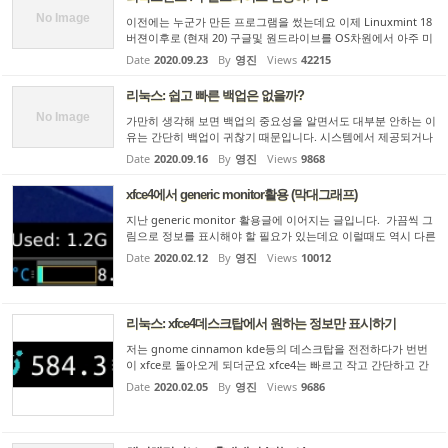
No Image
이전에는 누군가 만든 프로그램을 썼는데요 이제 Linuxmint 18
버젼이후로 (현재 20) 구글및 원드라이브를 OS차원에서 아주 미
려하게 지원합니다~ 그런데 원래 기본패키지에는 깔리지 않고
Date
2020.09.23
By
영진
Views
42215
깔아줘야 합니다 방법은 sudo apt update sudo apt install gn
ome-cont...
리눅스: 쉽고 빠른 백업은 없을까?
No Image
가만히 생각해 보면 백업의 중요성을 알면서도 대부분 안하는 이
유는 간단히 백업이 귀찮기 때문입니다. 시스템에서 제공되거나
상업용으로도 여러가지 backup tool이 있는데 그걸로 백업하면
Date
2020.09.16
By
영진
Views
9868
몇분-몇십분 이상 걸리니까 제 경험으로는 처음에 한두번 하고
는 ...
xfce4에서 generic monitor활용 (막대그래프)
지난 generic monitor 활용글에 이어지는 글입니다. 가끔씩 그
림으로 정보를 표시해야 할 필요가 있는데요 이럴때도 역시 다른
플러그인 사용할 필요 없이 generic monitor plugin을 사용할
Date
2020.02.12
By
영진
Views
10012
수 있더군요 메모리상황을 보여주는 것을 한번 예를 들어 볼게요
일...
리눅스: xfce4데스크탑에서 원하는 정보만 표시하기
저는 gnome cinnamon kde등의 데스크탑을 전전하다가 번번
이 xfce로 돌아오게 되더군요 xfce4는 빠르고 작고 간단하고 간
단하기에 버그가 덜하고 그렇습니다 정보를 띄워주기도하고 메
Date
2020.02.05
By
영진
Views
9686
뉴도 나오는 태스크바를 자주 사용하게 되는데 이거 명칭이 x에
서는 그냥 ...