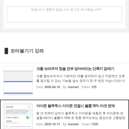
댓글 쓰기
✔
댓글 쓰기 권한이 없습니다. 로그인 하시겠습니까?
포터블기기 강좌
크롬 브라우저 창을 전부 닫아버리는 단축키 없애기
크롬 웹브라우저가 기본적인 UI를 생각하지 않고 치명적인 오류
를 일으킬 수 있는 기능을 넣는 경우가 한 두 번은 아닙니다만 이
것만큼은 고치지 않고 넘어갈 수 없었습니다. 크롬 웹브라우저의
Date
2026.04.14
By
matsal
Views
725
단축키 중 CTRL + SHIFT + W 키를 누르면 현재 보고 있는 창
(탭...
아이폰 블루투스 이어폰 연결시 볼륨 50% 리셋 문제
몇 년 전부터 갑자기 블루투스 이어폰을 재충전 후 아이폰에 연
결할 때마다 볼륨이 50% 로 껑충 튀어오르는 증상으로 고통받았
습니다. 이어폰 귀에 끼우자마자 무심코 재생버튼 누르면 쾅쾅하
Date
2025.10.17
By
matsal
Views
1335
는 하이볼륨이 귀를 때렸죠. 저는 TWS 이어폰을 여러개 운영중