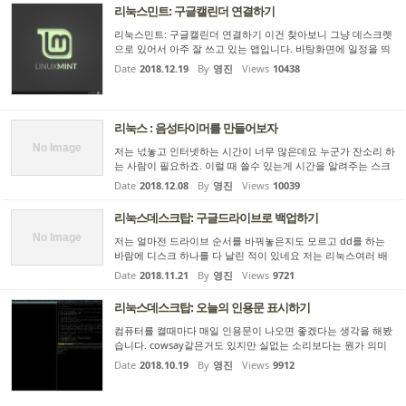
해...
리눅스민트: 구글캘린더 연결하기
리눅스민트: 구글캘린더 연결하기 이건 찾아보니 그냥 데스크렛
으로 있어서 아주 잘 쓰고 있는 앱입니다. 바탕화면에 일정을 띄
워줍니다. 항상 잊지 않도록~ 구글일정은 아래 명령을 핫키로
Date
2018.12.19
By
영진
Views
10438
만들어놓고 씁니다. xdg-open http://calendar.google.com (사
실 만...
리눅스 : 음성타이머를 만들어보자
No Image
저는 넋놓고 인터넷하는 시간이 너무 많은데요 누군가 잔소리 하
는 사람이 필요하죠. 이럴 때 쓸수 있는게 시간을 알려주는 스크
립트를 만들어봅시다. 자, 먼저 tts 프로그램을 깝니다. sudo apt
Date
2018.12.08
By
영진
Views
10039
-cache search tts 해보니까 espeak이라는게 있군요. 설치합니
다...
리눅스데스크탑: 구글드라이브로 백업하기
No Image
저는 얼마전 드라이브 순서를 바꿔놓은지도 모르고 dd를 하는
바람에 디스크 하나를 다 날린 적이 있네요 저는 리눅스여러 배
포판들를 테스트해보면서 쓰는데 간단한 백업툴을 만들어 쓰면
Date
2018.11.21
By
영진
Views
9721
아주 편리합니다. usb스틱도 필요없이 구글드라이브로 한방에
유저화...
리눅스데스크탑: 오늘의 인용문 표시하기
컴퓨터를 켤때마다 매일 인용문이 나오면 좋겠다는 생각을 해봤
습니다. cowsay같은거도 있지만 실없는 소리보다는 뭔가 의미
있는 내용이 나오는걸 찾아봤네요 그러다보니 theysaidso.com
Date
2018.10.19
By
영진
Views
9912
에서 매일 서비스하는 인용글 서비스가 있네요 이걸 i3스테이터
스 바에 ...