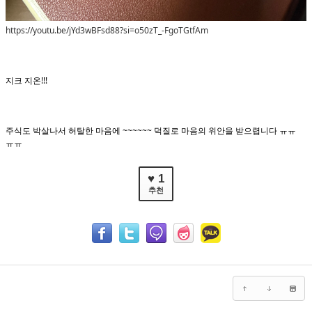
https://youtu.be/jYd3wBFsd88?si=o50zT_-FgoTGtfAm
지크 지온!!!
주식도 박살나서 허탈한 마음에 ~~~~~~ 덕질로 마음의 위안을 받으렵니다 ㅠㅠ
ㅠㅠ
♥ 1
추천