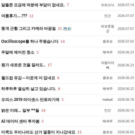
알뜰폰 요금제 덕분에 부담이 없네요.
슈퍼소닉
2026.07.14
7
여름휴가....???
인간
2026.07.07
12
바보준용
똥개 근황 그리고 카메라 바꿈질
21
2026.07.07
군
Oscilloscope를 하나 주웠습니다
왕초보
2026.07.02
14
주말에 에어컨 청소
해색주
2026.06.23
5
아람이아
뭔가 새로운 것을 질러도..
17
2026.06.23
빠
월드컵 유감 -- 미운게 더 밉네요
왕초보
2026.06.23
6
하루하루 열심히 살고 있습니다.
해색주
2026.06.22
6
오피스 2019 라이센스 만료라기에
matsal
2026.06.18
3
밝은 미래... 일부 **들
인간
2026.06.15
14
AI 데이터 센터 투자붐
해색주
2026.06.10
3
미쿡도 우리나라도 선거 열풍이 지나갔네요
왕초보
2026.06.05
15