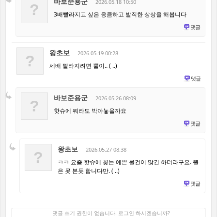
바보준용군
2026.05.18 10:50
?
3배빨라지고 싶은 응큼하고 발직한 상상을 해봅니다
댓글
왕초보
2026.05.19 00:28
?
세배 빨라지려면 뿔이.. ( ..)
댓글
바보준용군
2026.05.26 08:09
?
핫슈에 뭐라도 박아놓을까요
댓글
왕초보
2026.05.27 08:38
?
ㅋㅋ 요즘 핫슈에 꽂는 예쁜 물건이 많긴 하더라구요. 뿔
은 못 본듯 합니다만. ( ..)
댓글
댓글 쓰기
✔
댓글 쓰기 권한이 없습니다. 로그인 하시겠습니까?