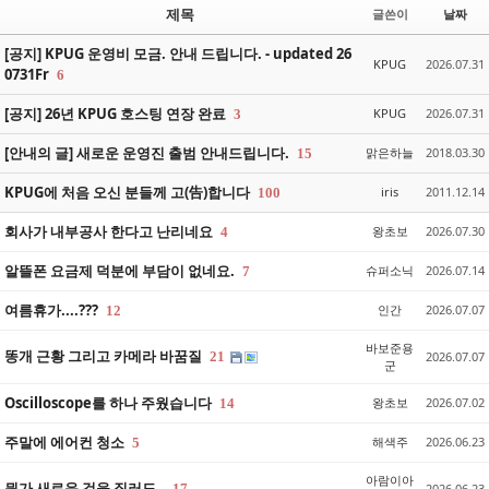
제목
글쓴이
날짜
[공지] KPUG 운영비 모금. 안내 드립니다. - updated 26
KPUG
2026.07.31
0731Fr
6
[공지] 26년 KPUG 호스팅 연장 완료
KPUG
2026.07.31
3
[안내의 글] 새로운 운영진 출범 안내드립니다.
맑은하늘
2018.03.30
15
KPUG에 처음 오신 분들께 고(告)합니다
iris
2011.12.14
100
회사가 내부공사 한다고 난리네요
왕초보
2026.07.30
4
알뜰폰 요금제 덕분에 부담이 없네요.
슈퍼소닉
2026.07.14
7
여름휴가....???
인간
2026.07.07
12
바보준용
똥개 근황 그리고 카메라 바꿈질
21
2026.07.07
군
Oscilloscope를 하나 주웠습니다
왕초보
2026.07.02
14
주말에 에어컨 청소
해색주
2026.06.23
5
아람이아
뭔가 새로운 것을 질러도..
17
2026.06.23