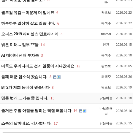
빠
월드컵 유감 -- 미운게 더 밉네요
왕초보
2026.06.23
6
하루하루 열심히 살고 있습니다.
해색주
2026.06.22
6
오피스 2019 라이센스 만료라기에
matsal
2026.06.18
3
밝은 미래... 일부 **들
인간
2026.06.15
14
AI 데이터 센터 투자붐
해색주
2026.06.10
3
미쿡도 우리나라도 선거 열풍이 지나갔네요
왕초보
2026.06.05
15
둘째 해군 입소식 왔습니다.
해색주
2026.05.26
8
BTS가 저희 동네에 왔습니다
왕초보
2026.05.19
8
명동 번개....가는 중 입니다.
맑은하늘
2026.05.18
15
바보준용
즐거운 주말 아침을 달리는 덕질 해봅니다
16
2026.05.16
군
스승의 날이네요. 감사합니다.
맑은하늘
2026.05.15
17