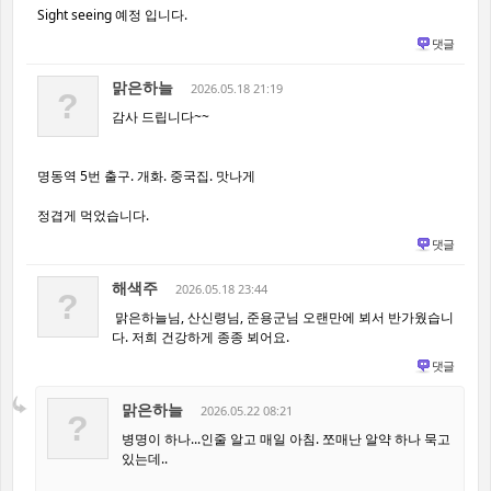
Sight seeing 예정 입니다.
댓글
맑은하늘
2026.05.18 21:19
?
감사 드립니다~~
명동역 5번 출구. 개화. 중국집. 맛나게
정겹게 먹었습니다.
댓글
해색주
2026.05.18 23:44
?
맑은하늘님, 산신령님, 준용군님 오랜만에 뵈서 반가웠습니
다. 저희 건강하게 종종 뵈어요.
댓글
맑은하늘
2026.05.22 08:21
?
병명이 하나...인줄 알고 매일 아침. 쪼매난 알약 하나 묵고
있는데..