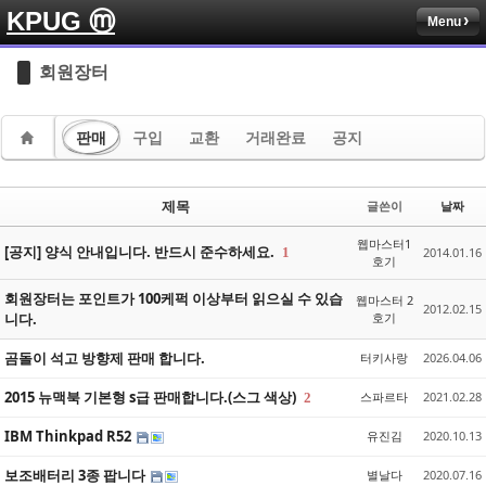
KPUG ⓜ
Menu
Sketchbook5, 스케치북5
Sketchbook5, 스케치북5
회원장터
판매
구입
교환
거래완료
공지
Sketchbook5, 스케치북5
Sketchbook5, 스케치북5
제목
글쓴이
날짜
웹마스터1
[공지] 양식 안내입니다. 반드시 준수하세요.
1
2014.01.16
호기
회원장터는 포인트가 100케퍽 이상부터 읽으실 수 있습
웹마스터 2
2012.02.15
니다.
호기
곰돌이 석고 방향제 판매 합니다.
터키사랑
2026.04.06
2015 뉴맥북 기본형 s급 판매합니다.(스그 색상)
스파르타
2021.02.28
2
IBM Thinkpad R52
유진김
2020.10.13
보조배터리 3종 팝니다
별날다
2020.07.16