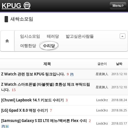
KPUG ⓜ
Menu
Sketchbook5, 스케치북5
Sketchbook5, 스케치북5
새싹소모임
임시소모임
테러당
밟고싶은사람들
여행한당
수리당
Sketchbook5, 스케치북5
Sketchbook5, 스케치북5
제목
글쓴이
날짜
Z Watch 관련 정보 KPUG 링크입니다.
星夜舞人
2013.12.10
9
Z Watch 스마트폰별 (타블렛별) 호환성 체크 부탁드립
星夜舞人
2013.12.10
니다.
15
[Chuwi] Lapbook 14.1 키보드 수리기
Lock3rz
2018.08.24
3
[LG] Gpad X 8.0 액정 수리기
Lock3rz
2018.06.25
7
[Samsung] Galaxy S III LTE 메뉴/백버튼 Flex 수리
2
Lock3rz
2018.03.17