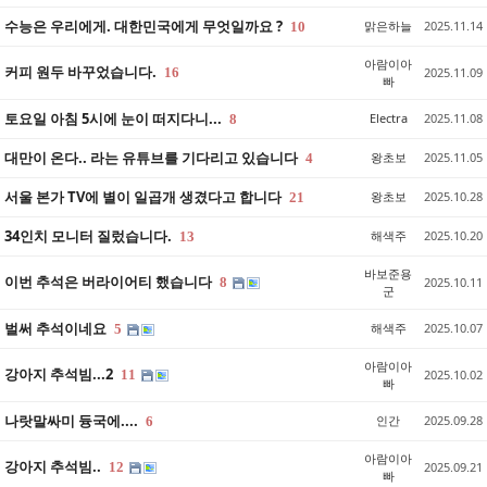
수능은 우리에게. 대한민국에게 무엇일까요 ?
맑은하늘
2025.11.14
10
아람이아
커피 원두 바꾸었습니다.
16
2025.11.09
빠
토요일 아침 5시에 눈이 떠지다니...
Electra
2025.11.08
8
대만이 온다.. 라는 유튜브를 기다리고 있습니다
왕초보
2025.11.05
4
서울 본가 TV에 별이 일곱개 생겼다고 합니다
왕초보
2025.10.28
21
34인치 모니터 질렀습니다.
해색주
2025.10.20
13
바보준용
이번 추석은 버라이어티 했습니다
8
2025.10.11
군
벌써 추석이네요
해색주
2025.10.07
5
아람이아
강아지 추석빔...2
11
2025.10.02
빠
나랏말싸미 듕국에....
인간
2025.09.28
6
아람이아
강아지 추석빔..
12
2025.09.21
빠