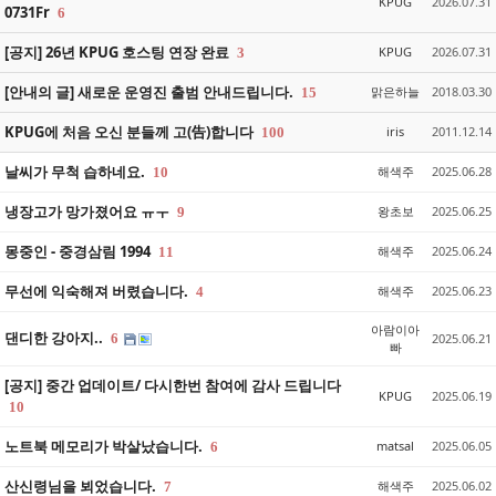
KPUG
2026.07.31
0731Fr
6
[공지] 26년 KPUG 호스팅 연장 완료
KPUG
2026.07.31
3
[안내의 글] 새로운 운영진 출범 안내드립니다.
맑은하늘
2018.03.30
15
KPUG에 처음 오신 분들께 고(告)합니다
iris
2011.12.14
100
날씨가 무척 습하네요.
해색주
2025.06.28
10
냉장고가 망가졌어요 ㅠㅜ
왕초보
2025.06.25
9
몽중인 - 중경삼림 1994
해색주
2025.06.24
11
무선에 익숙해져 버렸습니다.
해색주
2025.06.23
4
아람이아
댄디한 강아지..
6
2025.06.21
빠
[공지] 중간 업데이트/ 다시한번 참여에 감사 드립니다
KPUG
2025.06.19
10
노트북 메모리가 박살났습니다.
matsal
2025.06.05
6
산신령님을 뵈었습니다.
해색주
2025.06.02
7