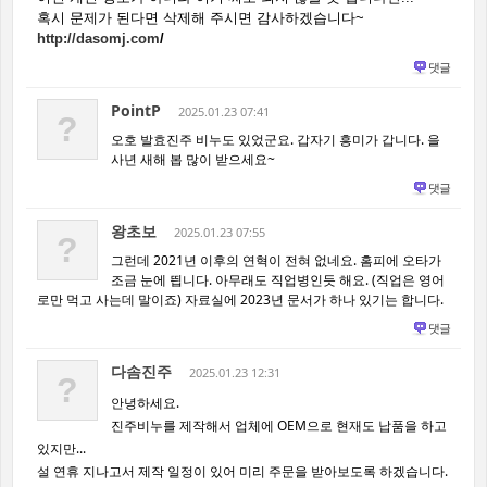
혹시 문제가 된다면 삭제해 주시면 감사하겠습니다~
http://dasomj.com
/
댓글
PointP
2025.01.23 07:41
?
오호 발효진주 비누도 있었군요. 갑자기 흥미가 갑니다. 을
사년 새해 봅 많이 받으세요~
댓글
왕초보
2025.01.23 07:55
?
그런데 2021년 이후의 연혁이 전혀 없네요. 홈피에 오타가
조금 눈에 띕니다. 아무래도 직업병인듯 해요. (직업은 영어
로만 먹고 사는데 말이죠) 자료실에 2023년 문서가 하나 있기는 합니다.
댓글
다솜진주
2025.01.23 12:31
?
안녕하세요.
진주비누를 제작해서 업체에 OEM으로 현재도 납품을 하고
있지만...
설 연휴 지나고서 제작 일정이 있어 미리 주문을 받아보도록 하겠습니다.