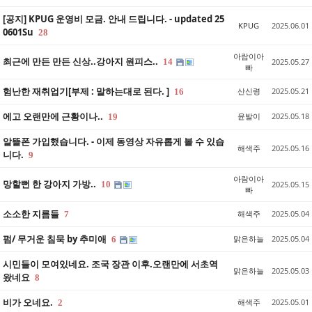
[공지] KPUG 운영비 모금. 안내 드립니다. - updated 25
KPUG
2025.06.01
0601Su
28
아람이아
최근에 만든 만든 신상..강아지 원피스..
14
2025.05.27
빠
험난한 재취업기[부제 : 말하는대로 된다. ]
산신령
2025.05.21
16
에고 오랜만에 근황이나..
윤발이
2025.05.18
19
알뜰폰 가입했습니다. - 이제 동영상 자유롭게 볼 수 있습
해색주
2025.05.16
니다.
9
아람이아
망할뻔 한 강아지 가방..
10
2025.05.15
빠
소소한 지름들
해색주
2025.05.04
7
펌/ 무거운 침묵 by 추미애
맑은하늘
2025.05.04
6
시민들이 모여있네요. 조국 장관 이후.오랜만에 서초역
맑은하늘
2025.05.03
왔네요
8
비가 오네요.
해색주
2025.05.01
2