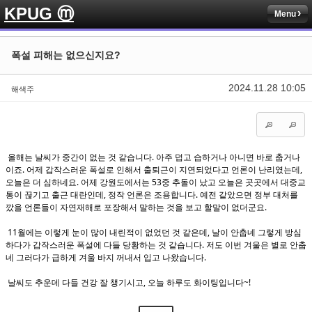
KPUG ⓜ
Menu
Sketchbook5, 스케치북5
Sketchbook5, 스케치북5
폭설 피해는 없으신지요?
2024.11.28 10:05
해색주
Sketchbook5, 스케치북5
Sketchbook5, 스케치북5
올해는 날씨가 중간이 없는 것 같습니다. 아주 덥고 습하거나 아니면 바로 춥거나
이죠. 어제 갑작스러운 폭설로 인해서 출퇴근이 지연되었다고 언론이 난리였는데,
오늘은 더 심하네요. 어제 강원도에서는 53중 추돌이 났고 오늘은 곳곳에서 대중교
통이 끊기고 출근 대란인데, 정작 언론은 조용합니다. 예전 같았으면 정부 대처를
깠을 언론들이 자연재해로 포장해서 말하는 것을 보고 할말이 없더군요.
11월에는 이렇게 눈이 많이 내린적이 없었던 것 같은데, 날이 안춥네 그렇게 방심
하다가 갑작스러운 폭설에 다들 당황하는 것 같습니다. 저도 이번 겨울은 별로 안춥
네 그러다가 급하게 겨울 바지 꺼내서 입고 나왔습니다.
날씨도 추운데 다들 건강 잘 챙기시고, 오늘 하루도 화이팅입니다~!