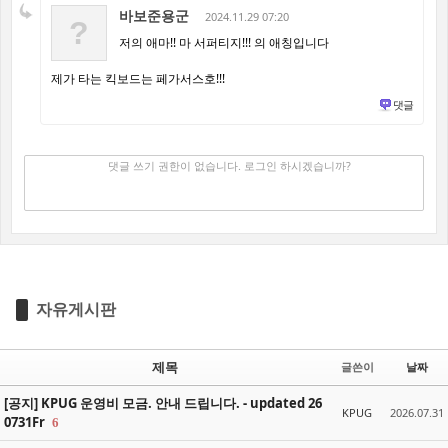
바보준용군
2024.11.29 07:20
?
저의 애마!! 마 서퍼티지!!! 의 애칭입니다
제가 타는 킥보드는 페가서스호!!!
댓글
댓글 쓰기
✔
댓글 쓰기 권한이 없습니다. 로그인 하시겠습니까?
자유게시판
제목
글쓴이
날짜
[공지] KPUG 운영비 모금. 안내 드립니다. - updated 26
KPUG
2026.07.31
0731Fr
6