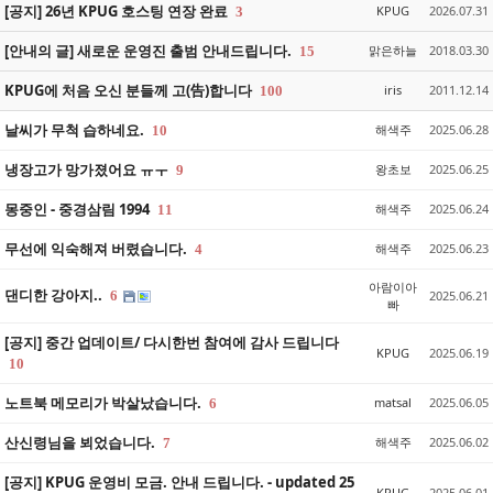
[공지] 26년 KPUG 호스팅 연장 완료
KPUG
2026.07.31
3
[안내의 글] 새로운 운영진 출범 안내드립니다.
맑은하늘
2018.03.30
15
KPUG에 처음 오신 분들께 고(告)합니다
iris
2011.12.14
100
날씨가 무척 습하네요.
해색주
2025.06.28
10
냉장고가 망가졌어요 ㅠㅜ
왕초보
2025.06.25
9
몽중인 - 중경삼림 1994
해색주
2025.06.24
11
무선에 익숙해져 버렸습니다.
해색주
2025.06.23
4
아람이아
댄디한 강아지..
6
2025.06.21
빠
[공지] 중간 업데이트/ 다시한번 참여에 감사 드립니다
KPUG
2025.06.19
10
노트북 메모리가 박살났습니다.
matsal
2025.06.05
6
산신령님을 뵈었습니다.
해색주
2025.06.02
7
[공지] KPUG 운영비 모금. 안내 드립니다. - updated 25
KPUG
2025.06.01