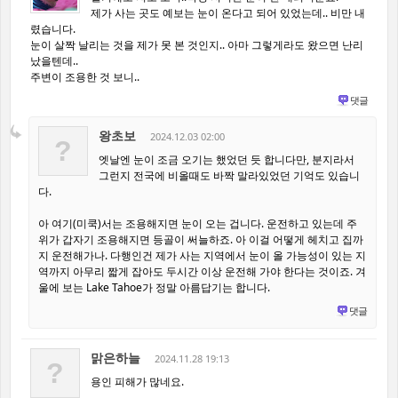
제가 사는 곳도 예보는 눈이 온다고 되어 있었는데.. 비만 내
렸습니다.
눈이 살짝 날리는 것을 제가 못 본 것인지.. 아마 그렇게라도 왔으면 난리
났을텐데..
주변이 조용한 것 보니..
댓글
왕초보
2024.12.03 02:00
?
엣날엔 눈이 조금 오기는 했었던 듯 합니다만, 분지라서
그런지 전국에 비올때도 바짝 말라있었던 기억도 있습니
다.
아 여기(미쿡)서는 조용해지면 눈이 오는 겁니다. 운전하고 있는데 주
위가 갑자기 조용해지면 등골이 써늘하죠. 아 이걸 어떻게 헤치고 집까
지 운전해가나. 다행인건 제가 사는 지역에서 눈이 올 가능성이 있는 지
역까지 아무리 짧게 잡아도 두시간 이상 운전해 가야 한다는 것이죠. 겨
울에 보는 Lake Tahoe가 정말 아름답기는 합니다.
댓글
맑은하늘
2024.11.28 19:13
?
용인 피해가 많네요.