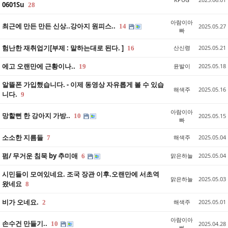
0601Su
28
아람이아
최근에 만든 만든 신상..강아지 원피스..
14
2025.05.27
빠
험난한 재취업기[부제 : 말하는대로 된다. ]
산신령
2025.05.21
16
에고 오랜만에 근황이나..
윤발이
2025.05.18
19
알뜰폰 가입했습니다. - 이제 동영상 자유롭게 볼 수 있습
해색주
2025.05.16
니다.
9
아람이아
망할뻔 한 강아지 가방..
10
2025.05.15
빠
소소한 지름들
해색주
2025.05.04
7
펌/ 무거운 침묵 by 추미애
맑은하늘
2025.05.04
6
시민들이 모여있네요. 조국 장관 이후.오랜만에 서초역
맑은하늘
2025.05.03
왔네요
8
비가 오네요.
해색주
2025.05.01
2
아람이아
손수건 만들기..
10
2025.04.28
빠