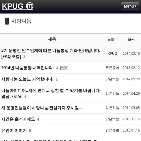
KPUG ⓜ
Menu
Sketchbook5, 스케치북5
Sketchbook5, 스케치북5
사랑나눔
제목
글쓴이
날짜
5기 운영진 인수인계에 따른 나눔통장 계좌 안내입니다.
KPUG
2014.03.16
[FAQ 포함]
2
Sketchbook5, 스케치북5
Sketchbook5, 스케치북5
2014년 나눔통장 내역입니다.
푸른들이
2015.02.12
4
사랑나눔 오늘도 기억합니다.
맑은하늘
2014.09.28
1
나눔아이디어..자게 연계....실천 할 수 있기를 바랍니다.
맑은하늘
2014.04.29
몇달내로요
4
새 운영진님들이 사랑나눔 관심가져 주시길..
맑은하늘
2014.03.05
시간은 흘러가네요
맑은하늘
2013.11.15
4
유안이 이야기
맑은샛별
2013.01.16
8