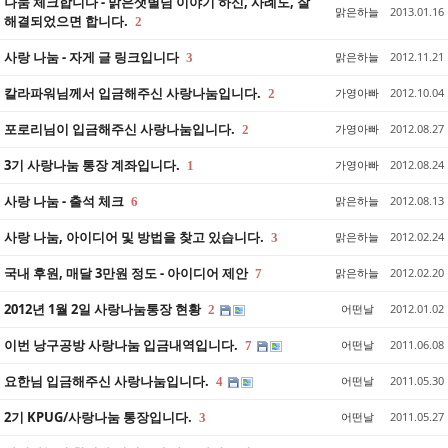
나눔 체크합니다 - 맑은샛별님 이야기 하신, 사례도, 잘
맑은하늘
2013.01.16
해결되었으면 합니다.
2
사랑 나눔 - 자게 글 링크입니다
맑은하늘
2012.11.21
3
칼라파워님께서 입금해주신 사랑나눔입니다.
가영아빠
2012.10.04
2
포로리님이 입금해주신 사랑나눔입니다.
가영아빠
2012.08.27
2
3기 사랑나눔 통장 계좌입니다.
가영아빠
2012.08.24
1
사랑 나눔 - 출석 체크
맑은하늘
2012.08.13
6
사랑 나눔, 아이디어 및 방법을 찾고 있습니다.
맑은하늘
2012.02.24
3
국내 후원, 매달 3만원 정도 - 아이디어 제안
맑은하늘
2012.02.20
7
2012년 1월 2일 사랑나눔통장 현황
어떤날
2012.01.02
2
이번 낭구공방 사랑나눔 입금내역입니다.
어떤날
2011.06.08
7
요한님 입금해주신 사랑나눔입니다.
어떤날
2011.05.30
4
2기 KPUG/사랑나눔 통장입니다.
어떤날
2011.05.27
3