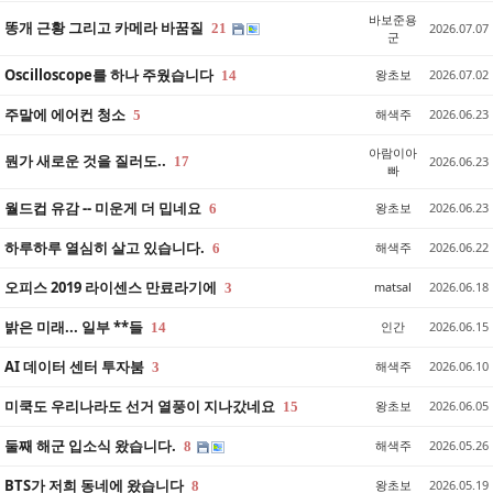
바보준용
똥개 근황 그리고 카메라 바꿈질
21
2026.07.07
군
Oscilloscope를 하나 주웠습니다
왕초보
2026.07.02
14
주말에 에어컨 청소
해색주
2026.06.23
5
아람이아
뭔가 새로운 것을 질러도..
17
2026.06.23
빠
월드컵 유감 -- 미운게 더 밉네요
왕초보
2026.06.23
6
하루하루 열심히 살고 있습니다.
해색주
2026.06.22
6
오피스 2019 라이센스 만료라기에
matsal
2026.06.18
3
밝은 미래... 일부 **들
인간
2026.06.15
14
AI 데이터 센터 투자붐
해색주
2026.06.10
3
미쿡도 우리나라도 선거 열풍이 지나갔네요
왕초보
2026.06.05
15
둘째 해군 입소식 왔습니다.
해색주
2026.05.26
8
BTS가 저희 동네에 왔습니다
왕초보
2026.05.19
8