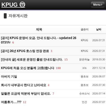
KPUG ⓜ
Menu
Sketchbook5, 스케치북5
Sketchbook5, 스케치북5
자유게시판
제목
글쓴이
날짜
[공지] KPUG 운영비 모금. 안내 드립니다. - updated 26
KPUG
2026.07.31
0731Fr
6
Sketchbook5, 스케치북5
Sketchbook5, 스케치북5
[공지] 26년 KPUG 호스팅 연장 완료
KPUG
2026.07.31
3
[안내의 글] 새로운 운영진 출범 안내드립니다.
맑은하늘
2018.03.30
15
KPUG에 처음 오신 분들께 고(告)합니다
iris
2011.12.14
100
아버지 기일
왕초보
2026.08.07
회사가 내부공사 한다고 난리네요
왕초보
2026.07.30
4
알뜰폰 요금제 덕분에 부담이 없네요.
슈퍼소닉
2026.07.14
7
여름휴가....???
인간
2026.07.07
12