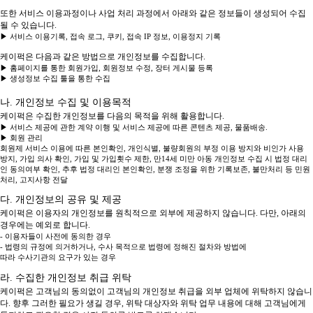
또한 서비스 이용과정이나 사업 처리 과정에서 아래와 같은 정보들이 생성되어 수집
될 수 있습니다.
▶ 서비스 이용기록, 접속 로그, 쿠키, 접속 IP 정보, 이용정지 기록
케이퍽은 다음과 같은 방법으로 개인정보를 수집합니다.
▶ 홈페이지를 통한 회원가입, 회원정보 수정, 장터 게시물 등록
▶ 생성정보 수집 툴을 통한 수집
나. 개인정보 수집 및 이용목적
케이퍽은 수집한 개인정보를 다음의 목적을 위해 활용합니다.
▶ 서비스 제공에 관한 계약 이행 및 서비스 제공에 따른 콘텐츠 제공, 물품배송.
▶ 회원 관리
회원제 서비스 이용에 따른 본인확인, 개인식별, 불량회원의 부정 이용 방지와 비인가 사용
방지, 가입 의사 확인, 가입 및 가입횟수 제한, 만14세 미만 아동 개인정보 수집 시 법정 대리
인 동의여부 확인, 추후 법정 대리인 본인확인, 분쟁 조정을 위한 기록보존, 불만처리 등 민원
처리, 고지사항 전달
다. 개인정보의 공유 및 제공
케이퍽은 이용자의 개인정보를 원칙적으로 외부에 제공하지 않습니다. 다만, 아래의
경우에는 예외로 합니다.
- 이용자들이 사전에 동의한 경우
- 법령의 규정에 의거하거나, 수사 목적으로 법령에 정해진 절차와 방법에
따라 수사기관의 요구가 있는 경우
라. 수집한 개인정보 취급 위탁
케이퍽은 고객님의 동의없이 고객님의 개인정보 취급을 외부 업체에 위탁하지 않습니
다. 향후 그러한 필요가 생길 경우, 위탁 대상자와 위탁 업무 내용에 대해 고객님에게