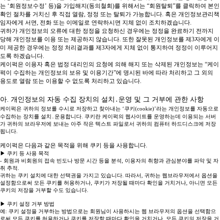
는 ‘회원정보수정’ 등)을 가입해지(동의철회)를 위해서는 “회원탈퇴”를 클릭하여 본인
확인 절차를 거치신 후 직접 열람, 정정 또는 탈퇴가 가능합니다. 혹은 개인정보관리책
임자에게 서면, 전화 또는 이메일로 연락하시면 지체 없이 조치하겠습니다.
귀하가 개인정보의 오류에 대한 정정을 요청하신 경우에는 정정을 완료하기 전까지
당해 개인정보를 이용 또는 제공하지 않습니다. 또한 잘못된 개인정보를 제3자에게 이
미 제공한 경우에는 정정 처리결과를 제3자에게 지체 없이 통지하여 정정이 이루어지
도록 하겠습니다.
케이퍽은 이용자 혹은 법정 대리인의 요청에 의해 해지 또는 삭제된 개인정보는 “케이
퍽이 수집하는 개인정보의 보유 및 이용기간”에 명시된 바에 따라 처리하고 그 외의
용도로 열람 또는 이용할 수 없도록 처리하고 있습니다.
아. 개인정보의 자동 수집 장치의 설치․운영 및 그 거부에 관한 사항
케이퍽은 귀하의 정보를 수시로 저장하고 찾아내는 ‘쿠키(cookie)’라는 개인정보를 자동으로
수집하는 장치를 설치․운용합니다. 쿠키란 케이퍽의 웹사이트를 운영하는데 이용되는 서버
가 귀하의 브라우저에 보내는 아주 작은 텍스트 파일로서 귀하의 컴퓨터 하드디스크에 저장
됩니다.
케이퍽은 다음과 같은 목적을 위해 쿠키 등을 사용합니다.
▶ 쿠키 등 사용 목적
- 회원과 비회원의 접속 빈도나 방문 시간 등을 분석, 이용자의 취향과 관심분야를 파악 및 자
취 추적.
귀하는 쿠키 설치에 대한 선택권을 가지고 있습니다. 따라서, 귀하는 웹브라우저에서 옵션을
설정함으로써 모든 쿠키를 허용하거나, 쿠키가 저장될 때마다 확인을 거치거나, 아니면 모든
쿠키의 저장을 거부할 수도 있습니다.
▶ 쿠키 설정 거부 방법
예: 쿠키 설정을 거부하는 방법으로는 회원님이 사용하시는 웹 브라우저의 옵션을 선택함으
로써 모든 쿠키를 허용하거나 쿠키를 저장할 때마다 확인을 거치거나, 모든 쿠키의 저장을 거