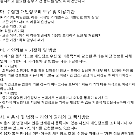
통지하고 필요한 경우 사전 동의를 받도록 하겠습니다.
마. 수집한 개인정보의 보유 및 이용기간
▶ 아이디, 비밀번호, 이름, 닉네임, 이메일주소, 비밀번호 찾기 질/답
- 보존 이유 : 서비스 이용의 혼선방지
- 보존 기간 : 30일
▶ 회원조치이력
- 보존 이유 : 케이퍽 약관에 반하게 이용한 조치이력 보관 및 재발방지
- 보존 기간 : 목적 달성시 폐기
바. 개인정보 파기절차 및 방법
케이퍽은 원칙적으로 개인정보 수집 및 이용목적이 달성된 후에는 해당 정보를 지체
없이 파기합니다. 파기절차 및 방법은 다음과 같습니다.
▶ 파기절차
- 회원님이 회원가입 등을 위해 입력하신 정보는 목적이 달성된 후 내부 방침 및기타 관련 법
령에 의한 정보보호 사유에 따라(보유 및 이용기간 참조) 일정 기간저장된 후 파기되어집니
다.
동 개인정보는 법률에 의한 경우가 아니고서는 보유되어지는 이외의 다른 목적으로 이용되지
않습니다.
▶ 파기방법
- 종이에 출력된 개인정보는 분쇄기로 분쇄하거나 소각을 통하여 파기하고
- 전자적 파일형태로 저장된 개인정보는 기록을 재생할 수 없는 기술적 방법을사용하여 삭제
합니다.
사. 이용자 및 법정 대리인의 권리와 그 행사방법
이용자 및 법정 대리인은 언제든지 등록되어 있는 자신의 개인정보를 조회하거나 수
정할 수 있으며 가입해지를 요청할 수도 있습니다.
이용자 혹은 만 14세 미만 아동의 개인정보 조회․수정을 위해서는 ‘개인 정보변경’(또