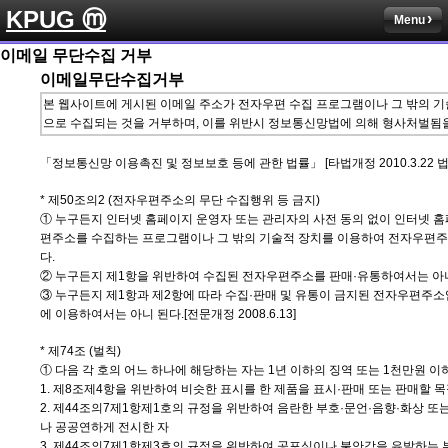
KPUG ⓜ
Menu
이메일 무단수집 거부
이메일무단수집거부
본 웹사이트에 게시된 이메일 주소가 전자우편 수집 프로그램이나 그 밖의 기
으로 수집되는 것을 거부하며, 이를 위반시 정보통신망법에 의해 형사처벌됨
「정보통신망 이용촉진 및 정보보호 등에 관한 법률」 [타법개정 2010.3.22 법률
* 제50조의2 (전자우편주소의 무단 수집행위 등 금지)
① 누구든지 인터넷 홈페이지 운영자 또는 관리자의 사전 동의 없이 인터넷 
편주소를 수집하는 프로그램이나 그 밖의 기술적 장치를 이용하여 전자우편주
다.
② 누구든지 제1항을 위반하여 수집된 전자우편주소를 판매·유통하여서는 아니
③ 누구든지 제1항과 제2항에 따라 수집·판매 및 유통이 금지된 전자우편주소
에 이용하여서는 아니 된다.[전문개정 2008.6.13]
* 제74조 (벌칙)
① 다음 각 호의 어느 하나에 해당하는 자는 1년 이하의 징역 또는 1천만원 이
1. 제8조제4항을 위반하여 비슷한 표시를 한 제품을 표시·판매 또는 판매할 
2. 제44조의7제1항제1호의 규정을 위반하여 음란한 부호·문언·음향·화상 또
나 공공연하게 전시한 자
3. 제44조의7제1항제3호의 규정을 위반하여 공포심이나 불안감을 유발하는 