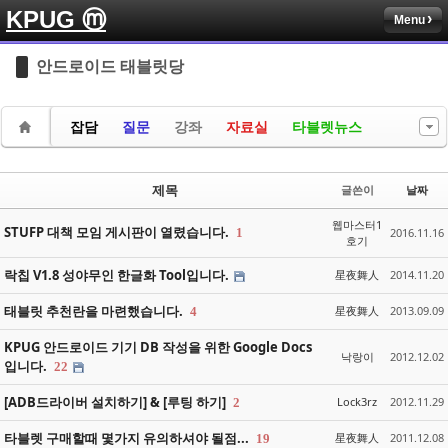
KPUG ⓜ
Menu
Sketchbook5, 스케치북5
Sketchbook5, 스케치북5
안드로이드 태블릿당
잡담
질문
강좌
자료실
타블렛뉴스
Sketchbook5, 스케치북5
Sketchbook5, 스케치북5
제목
글쓴이
날짜
웹마스터1
STUFP 대책 모임 게시판이 열렸습니다.
1
2016.11.16
호기
락칩 V1.8 성야무인 한글화 Tool입니다.
星夜舞人
2014.11.20
태블릿 추천란을 마련했습니다.
星夜舞人
2013.09.09
4
KPUG 안드로이드 기기 DB 작성을 위한 Google Docs
낙랑이
2012.12.02
입니다.
22
[ADB드라이버 설치하기] & [루팅 하기]
Lock3rz
2012.11.29
2
타블렛 구매할때 몇가지 유의하셔야 될점...
星夜舞人
2011.12.08
19