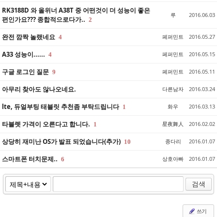
RK3188D 와 올위너 A38T 중 어떤것이 더 성능이 좋은
루
2016.06.03
편인가요??? 종합적으로다가..
2
완전 깜짝 놀랬네요
페퍼민트
2016.05.27
4
A33 성능이......
페퍼민트
2016.05.15
4
구글 로그인 질문
페퍼민트
2016.05.11
9
아무리 찾아도 않나오네요.
다른남자
2016.03.24
lte, 듀얼부팅 태블릿 추천좀 부탁드립니다
화우
2016.03.13
1
타블렛 가격이 오른다고 합니다.
星夜舞人
2016.02.02
1
상당히 재미난 OS가 발표 되었습니다(추가)
종다리
2016.01.07
10
스마트폰 터치문제..
상호아빠
2016.01.07
6
검색
쓰기