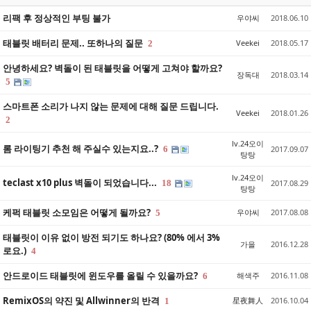
리팩 후 정상적인 부팅 불가
우야씨
2018.06.10
태블릿 배터리 문제.. 또하나의 질문
Veekei
2018.05.17
2
안녕하세요? 벽돌이 된 태블릿을 어떻게 고쳐야 할까요?
장독대
2018.03.14
5
스마트폰 소리가 나지 않는 문제에 대해 질문 드립니다.
Veekei
2018.01.26
2
lv.24오이
롬 라이팅기 추천 해 주실수 있는지요..?
6
2017.09.07
탕탕
lv.24오이
teclast x10 plus 벽돌이 되었습니다...
18
2017.08.29
탕탕
케퍽 태블릿 소모임은 어떻게 될까요?
우야씨
2017.08.08
5
태블릿이 이유 없이 방전 되기도 하나요? (80% 에서 3%
가을
2016.12.28
로요.)
4
안드로이드 태블릿에 윈도우를 올릴 수 있을까요?
해색주
2016.11.08
6
RemixOS의 약진 및 Allwinner의 반격
星夜舞人
2016.10.04
1