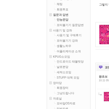
채팅
그렇지 
회원투표
질문과 답변
만능문답
포터블기기 질문답변
사용기 및 강좌
사용기 및 구매후기
포터블기기 강좌
생활노하우
어플리케이션 소개
KPUG소모임
안드로이드 태블릿당
날로본당
코
새싹소모임
왕초보
STUFP 대책 모임
10.11 05
장마당
회원장터
그냥드립니다
자료실
모바일OS자료
일반자료