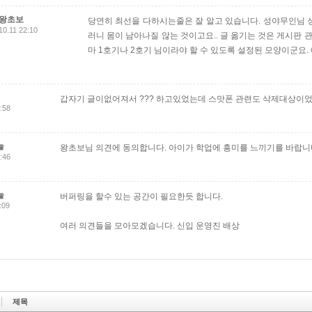
왕초보
당연히 최선을 다하시는줄은 잘 알고 있습니다. 성야무인님 성
10.11 22:10
러니 몸이 남아나질 않는 것이고요.. 글 옮기는 것은 게시판 관
마 1호기나 2호기 님이라야 할 수 있도록 설정된 모양이군요. 
갑자기 글이없어져서 ??? 하고있었는데 스맛폰 관련도 삭제대상이었군
:58
늘
왕초보님 의견에 동의합니다. 아이가 학업에 흥미를 느끼기를 바랍니
:46
늘
버퍼링을 할수 있는 공간이 필요한듯 합니다.
:09
여러 의견들을 모아모겠습니다. 신입 운영진 배상
제목