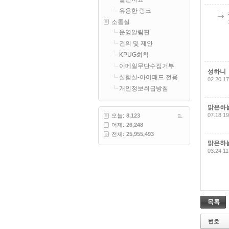
유용한 링크
소통실
운영알림판
건의 및 제안
KPUG회칙
이메일무단수집거부
성하니
실험실-아이패드 전용
02.20 17
개인정보취급방침
맑은하
07.18 19
오늘:
8,123
어제:
26,248
전체:
25,955,493
맑은하
03.24 11
목록
번호