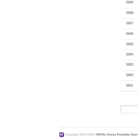
5889
5888
5887
5886
5885
5884
5883
5882
5881
Copyright 2010-2026
KPUG; Korea Portable User