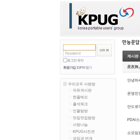
게시판 
로그인 유지
星夜舞
회원가입
ID/PW 찾기
안녕하
우리모두 사랑방
자유게시판
운영진
한줄메모
출석체크
안드로
인물탐방
맛집멋집탐방
PDA/
사랑나눔
KPUG사진관
소모임
모임과 번개