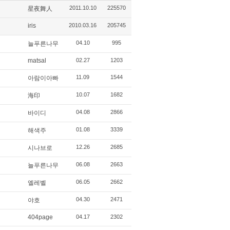
2011.10.10
225570
星夜舞人
iris
2010.03.16
205745
04.10
995
늘푸른나무
matsal
02.27
1203
11.09
1544
아람이아빠
10.07
1682
海印
04.08
2866
바이디
01.08
3339
해색주
12.26
2685
시나브로
06.08
2663
늘푸른나무
06.05
2662
엘레벨
04.30
2471
야호
404page
04.17
2302