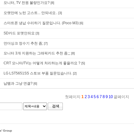
모니터, TV 전원 불량인가요?
[8]
오랫만에 노턴 고스트... 안되네요..
[3]
스마트폰 냉납 수리하기 질문입니다. (Poco M3)
[6]
SD카드 포맷안되요
[3]
언더싱크 정수기 추천 좀;
[7]
모니터 3개 지원하는 그래픽카드 추천 좀;;;
[8]
CRT 모니터/TV는 어떻게 처리하는게 좋을까요 ?
[5]
LG LST5651SS 스토브 부품 질문있습니다.
[2]
납땜과 그냥 연결?
[6]
1
첫페이지
2
3
4
5
6
7
8
9
10
끝페이지
검색
s' Group