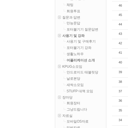
채팅
46
회원투표
45
질문과 답변
만능문답
44
포터블기기 질문답변
43
사용기 및 강좌
사용기 및 구매후기
42
포터블기기 강좌
41
생활노하우
어플리케이션 소개
40
KPUG소모임
39
안드로이드 태블릿당
날로본당
38
새싹소모임
STUFP 대책 모임
37
장마당
36
회원장터
그냥드립니다
35
자료실
34
모바일OS자료
일반자료