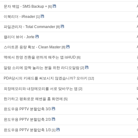
문자 백업 - SMS Backup +
[6]
이북리더 - iReader
[1]
파일관리자 - Total Commander
[8]
캘리더 뷰어 - Jorte
스마트폰 용량 확보 - Clean Master
[8]
맥에서 한영 전환을 편하게 해주는 앱 isHUD
[6]
알람 소리에 깜짝 놀라는 분들 위한 라디오알람
[2]
PDA당시의 키패드를 써보시지 않겠습니까? 모아키
[12]
외장메모리와 내장메모리를 서로 맞바꾸는 앱
[2]
한가하고 평화로운 해변을 홈 화면에
[5]
윈도우용 PPTV 분할압축 3/3
윈도우용 PPTV 분할압축 2/3
윈도우용 PPTV 분할압축 1/3
[1]