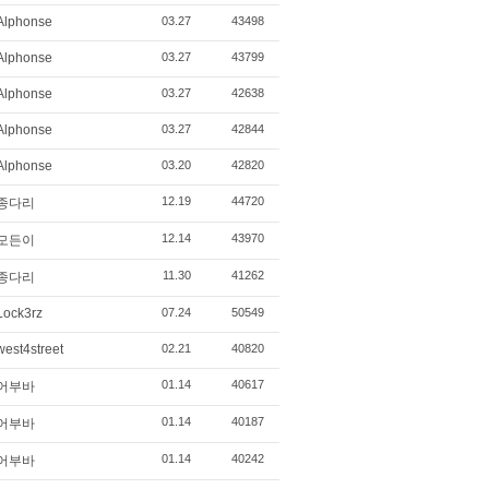
Alphonse
03.27
43498
Alphonse
03.27
43799
Alphonse
03.27
42638
Alphonse
03.27
42844
Alphonse
03.20
42820
12.19
44720
종다리
12.14
43970
모든이
11.30
41262
종다리
Lock3rz
07.24
50549
west4street
02.21
40820
01.14
40617
어부바
01.14
40187
어부바
01.14
40242
어부바