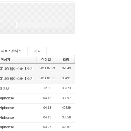
리눅스,유닉스
기타
작성자
작성일
조회
2011.07.29
32049
KPUG 웹마스터 1호기
2011.01.21
33491
KPUG 웹마스터 1호기
12.05
38773
왕초보
Alphonse
04.13
38997
Alphonse
04.13
42629
Alphonse
04.13
38358
Alphonse
03.27
42687