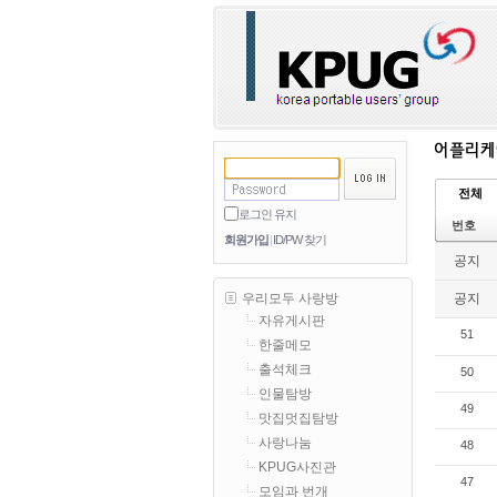
전체
로그인 유지
번호
회원가입
ID/PW 찾기
공지
공지
우리모두 사랑방
자유게시판
51
한줄메모
출석체크
50
인물탐방
49
맛집멋집탐방
사랑나눔
48
KPUG사진관
47
모임과 번개