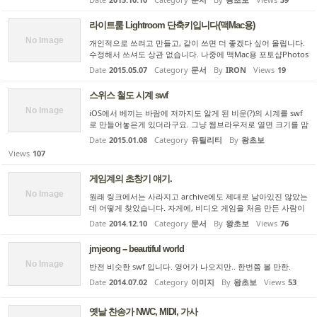
아마도 모든 자료가 아직 웹에 있다는 사실 발견 (중앙일보가 이
...
라이트룸 Lightroom 단축키입니다(맥Mac용)
No Image
개인적으로 쓰려고 만들고, 같이 쓰면 더 좋겠다 싶어 올립니다.
수정해서 쓰셔도 상관 없습니다. 나중에 맥Mac용 포토샵Photos
hop 단축키도 정리해서 올리겠습니다. 라이트룸Lightroom 단
Date
2015.05.07
Category
문서
By
IRON
Views
19
축키.xlsx
스위스 철도 시계 swf
No Image
iOS에서 베끼는 바람에 저까지도 알게 된 비운(?)의 시계를 swf
로 만들어놓은게 있더라구요. 그냥 웹브라우저로 열면 크기를 맘
대로 바꿀 수 있는 시계가 나옵니다. 초침은 부드럽게 움직이지
Date
2015.01.08
Category
유틸리티
By
왕초보
만 시/분침은 매분마다 한번씩 움직이는데 움직일때마다 초침도
Views
107
움...
게임계의 초창기 얘기.
No Image
원래 링크에서는 사라지고 archive에도 제대로 남아있진 않았는
데 어떻게 찾았습니다. 자게에, 비디오 게임을 처음 만든 사람이
돌아가셨단 글이 올라오면서 검색해서 찾은 글들입니다. simon.
Date
2014.12.10
Category
문서
By
왕초보
Views
76
htm은 그 분이 만들어서 히트친 (그분이 처음 만든 게임이 아니
고 ...
jmjeong -- beautiful world
No Image
반전 비슷한 swf 입니다. 영어가 나오지만.. 한번쯤 볼 만한.
Date
2014.07.02
Category
이미지
By
왕초보
Views
53
옛날 찬송가 NWC, MIDI, 가사