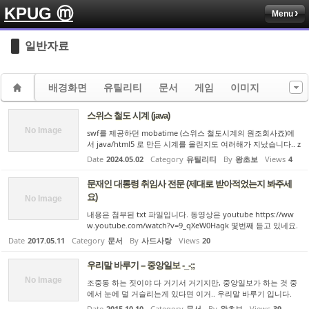
KPUG ⓜ
Menu
Sketchbook5, 스케치북5
Sketchbook5, 스케치북5
일반자료
배경화면
유틸리티
문서
게임
이미지
스위스 철도 시계 (java)
Sketchbook5, 스케치북5
Sketchbook5, 스케치북5
No Image
swf를 제공하던 mobatime (스위스 철도시계의 원조회사죠)에
서 java/html5 로 만든 시계를 올린지도 여러해가 지났습니다.. z
ip파일을 한 폴더에 풀고, html을 browse하시면 browser 윈도
Date
2024.05.02
Category
유틸리티
By
왕초보
Views
4
에 가득찬 시계를 보시게 됩니다. mobatime 홈피를 다운받아서
시계부분...
문재인 대통령 취임사 전문 (제대로 받아적었는지 봐주세
요)
No Image
내용은 첨부된 txt 파일입니다. 동영상은 youtube https://ww
w.youtube.com/watch?v=9_qXeW0Hagk 몇번째 듣고 있네요.
Date
2017.05.11
Category
문서
By
사드사랑
Views
20
우리말 바루기 -- 중앙일보 -_-;;
No Image
조중동 하는 짓이야 다 거기서 거기지만, 중앙일보가 하는 것 중
에서 눈에 덜 거슬리는게 있다면 이거.. 우리말 바루기 입니다.
어제 큰 맘먹고 역주행을 해봤더니.. 2003년에 시작했을때 부터
Date
2015.10.10
Category
문서
By
왕초보
Views
39