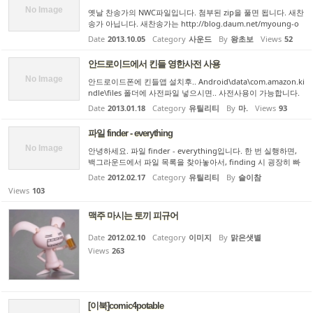
No Image
옛날 찬송가의 NWC파일입니다. 첨부된 zip을 풀면 됩니다. 새찬
송가 아닙니다. 새찬송가는 http://blog.daum.net/myoung-o
k/87 에 있군요. http://cfile234.uf.daum.net/attach/11714959
Date
2013.10.05
Category
사운드
By
왕초보
Views
52
4D5F5EC506149D 요기 클릭하면 다운 받아집니다. 추가로 옛날
찬송가의 ...
안드로이드에서 킨들 영한사전 사용
No Image
안드로이드폰에 킨들앱 설치후.. Android\data\com.amazon.ki
ndle\files 폴더에 사전파일 넣으시면.. 사전사용이 가능합니다.
첨에 앱설치후 위의 폴더가 안보이시는 경우.. 킨들에서 책(아무
Date
2013.01.18
Category
유틸리티
By
마.
Views
93
거나) 사전기능 사용하셔서 사전을 다운받으시면 폴더가 생성됩
니다...
파일 finder - everything
No Image
안녕하세요. 파일 finder - everything입니다. 한 번 실행하면,
백그라운드에서 파일 목록을 찾아놓아서, finding 시 굉장히 빠
르게 파일을 찾아줍니다. 하드 정리할 때 유용합니다. 좋은 하루
Date
2012.02.17
Category
유틸리티
By
슬이참
되세요.
Views
103
맥주 마시는 토끼 피규어
Date
2012.02.10
Category
이미지
By
맑은샛별
Views
263
[이북]comic4potable