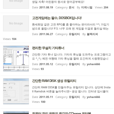
No Image
생일 자축! 어린왕자 원서로 영어공부해요!
Date
2011.08.19
Category
문서
By
미케니컬
Views
204
고전게임에는 필수, DOSBOX입니다!
No Image
환세희담 같은 고전 RPG를 좀 좋아하는 편이라서리 ^^; 가입기
념으로 올립니다! P.S: 너무 오래 된 게임을 이걸로 돌리실 때는
프레임 조절을 해 주시지 않으면 초고속으로 돌아갈 우려가 있습
Date
2011.06.27
Category
유틸리티
By
블랙리퍼
니다. P.S 2: 디아블로1도 돌아가더군요...
Views
104
편리한 무설치 기타튜너
간단한 기타 튜너 입니다. 기타의 튜닝을 도와주는 프로그램이고
요 ^_^;; 예전 여행때 기타 튜닝을 할때 요긴하게 사용했었습니
다. 컴퓨터의 마이크 단자에 기타줄을 튕기면 게이지가 반응해서
Date
2011.05.12
Category
유틸리티
By
yohan666
튜닝을 도와줍니다. 무설치 프로그램이며 압축을 풀고 바로 실
Views
93
행...
간단한 RAM DISK 생성 유틸리티
간단히 RAM DISK를 만들어주는 유틸리티 입니다. 상단에 Insta
ll Ramdisk 버튼을 눌러주시면~ 생성 됩니다. 인터넷 임시폴더
등을 잡아 두시면, 더 쾌적한 인터넷 서핑을 할 수 있습니다. 다
Date
2011.05.11
Category
유틸리티
By
yohan666
운로드 -> Ramdisk.zip
Views
100
컴퓨터 정리 유틸의 최강자 CCleaner 포터블