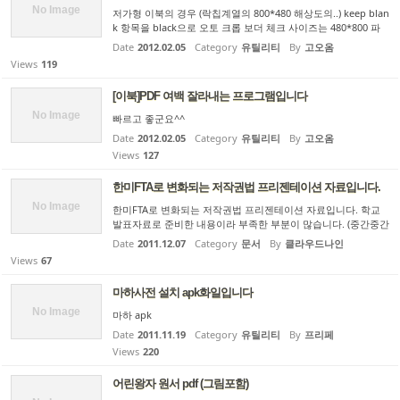
No Image
저가형 이북의 경우 (락칩계열의 800*480 해상도의..) keep blan
k 항목을 black으로 오토 크롭 보더 체크 사이즈는 480*800 파
일 포멧은 pdf로 하니 어느 정도 볼만합니다.
Date
2012.02.05
Category
유틸리티
By
고오옴
Views
119
[이북]PDF 여백 잘라내는 프로그램입니다
No Image
빠르고 좋군요^^
Date
2012.02.05
Category
유틸리티
By
고오옴
Views
127
한미FTA로 변화되는 저작권법 프리젠테이션 자료입니다.
No Image
한미FTA로 변화되는 저작권법 프리젠테이션 자료입니다. 학교
발표자료로 준비한 내용이라 부족한 부분이 많습니다. (중간중간
법 조항을 그대로 싣은 부분은 실제 발표에서 사용하는 부분은
Date
2011.12.07
Category
문서
By
클라우드나인
아닙니다.) 개정된 저작권법의 내용을 회원분들과 공유하고 싶어
Views
67
서 ...
마하사전 설치 apk화일입니다
No Image
마하 apk
Date
2011.11.19
Category
유틸리티
By
프리페
Views
220
어린왕자 원서 pdf (그림포함)