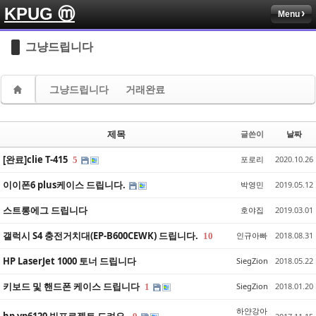
KPUG ⓜ
Menu
Sketchbook5, 스케치북5
Sketchbook5, 스케치북5
그냥드립니다
그냥드립니다
거래완료
Sketchbook5, 스케치북5
Sketchbook5, 스케치북5
제목
글쓴이
날짜
[완료]clie T-415
포로리
2020.10.26
5
이이폰6 plus케이스 드립니다.
박영민
2019.05.12
스트롱에그 드립니다
호야집
2019.03.01
갤럭시 S4 충전거치대(EP-B600CEWK) 드립니다.
인규아빠
2018.08.31
10
HP LaserJet 1000 토너 드립니다
SiegZion
2018.05.22
키보드 및 핸드폰 케이스 드립니다
SiegZion
2018.01.20
1
하얀강아