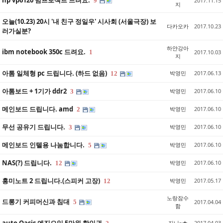
hp vp6120 빔프로젝트 드려요.
9
2017.11.15
지
오늘(10.23) 20시 '내 친구 정일우' 시사회 (서울극장) 보
다카오카
2017.10.23
러가실분?
하얀강아
ibm notebook 350c 드려요.
1
2017.10.03
지
아톰 일체형 pc 드립니다. (하드 없음)
박영민
2017.06.13
12
아톰보드 + 1기가 ddr2
박영민
2017.06.10
3
메인보드 드립니다. amd
박영민
2017.06.10
2
무선 공유기 드립니다.
박영민
2017.06.10
3
메인보드 인텔용 나눔합니다.
박영민
2017.06.10
5
NAS(?) 드립니다.
박영민
2017.06.10
12
홍미노트 2 드립니다.(스피커 고장)
박영민
2017.05.17
12
노랑잠수
드롱기 커피머신과 침대
5
2017.04.04
함
지니~★
2017.04.03