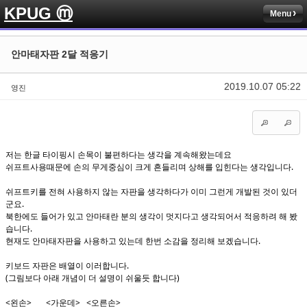
KPUG ⓜ
Menu
Sketchbook5, 스케치북5
Sketchbook5, 스케치북5
안마태자판 2달 적응기
2019.10.07 05:22
영진
Sketchbook5, 스케치북5
Sketchbook5, 스케치북5
저는 한글 타이핑시 손목이 불편하다는 생각을 계속해왔는데요
쉬프트사용때문에 손의 무게중심이 크게 흔들리며 상해를 입힌다는 생각입니다.
쉬프트키를 전혀 사용하지 않는 자판을 생각하다가 이미 그런게 개발된 것이 있더
군요.
북한에도 들어가 있고 안마태란 분의 생각이 멋지다고 생각되어서 적응하려 해 봤
습니다.
현재도 안마태자판을 사용하고 있는데 한번 소감을 정리해 보겠습니다.
키보드 자판은 배열이 이러합니다.
(그림보다 아래 개념이 더 설명이 쉬울듯 합니다)
<왼손> <가운데> <오른손>