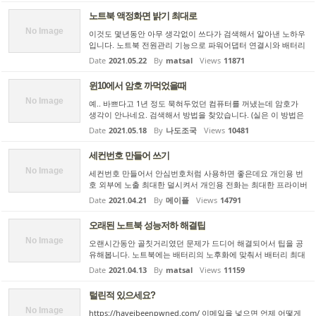
노트북 액정화면 밝기 최대로
No Image
이것도 몇년동안 아무 생각없이 쓰다가 검색해서 알아낸 노하우
입니다. 노트북 전원관리 기능으로 파워어댑터 연결시와 배터리
사용시 밝기를 조절하거나, 주위 광량에 따라 자동 조절하는 기
Date
2021.05.22
By
matsal
Views
11871
능 등은 윈도10 의 제어판을 통해 바로 조절할 수 있습니다. 여기
까...
윈10에서 암호 까먹었을때
No Image
예.. 바쁘다고 1년 정도 묵혀두었던 컴퓨터를 꺼냈는데 암호가
생각이 안나네요. 검색해서 방법을 찾았습니다. (실은 이 방법은
그 전에도 몇번 썼.. 쿨럭.. 었기때문에 대충 알고는 있었는데 그
Date
2021.05.18
By
나도조국
Views
10481
방법마저도 까먹어서 검색했습니다) windows 10 에서 passwo
rd ...
세컨번호 만들어 쓰기
No Image
세컨번호 만들어서 안심번호처럼 사용하면 좋은데요 개인용 번
호 외부에 노출 최대한 덜시켜서 개인용 전화는 최대한 프라이버
시 지켜내고 세컨번호는 혹시 스팸 많이 들어오면 번호바꾸어버
Date
2021.04.21
By
메이플
Views
14791
려도되니 사생활 보호용으로 세컨 번호 만들어 쓸만 합니다 다음
과 ...
오래된 노트북 성능저하 해결팁
No Image
오랜시간동안 골칫거리였던 문제가 드디어 해결되어서 팁을 공
유해봅니다. 노트북에는 배터리의 노후화에 맞춰서 배터리 최대
충전량을 제한하는 기능이 있습니다. 이는 고용량화되면서 폭발
Date
2021.04.13
By
matsal
Views
11159
하기 쉬운 리튬이온 배터리를 사용하면서 생긴 기능이기도 하고,
배...
털린적 있으세요?
No Image
https://haveibeenpwned.com/ 이메일을 넣으면 언제 어떻게