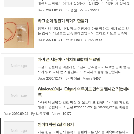
개인정보 뭐뭐가 어디서 털렸는지 알려줍니다 엄청나게 많네요
ㅠㅠ
Date
2021.02.22
By
영진
Views
16101
싸고 쉽게 정전기 제거기 만들기
정전기의 계절입니다. 평소 정전기에 하도 당하고, 제가 쓰고 있
는 컴퓨터 키보드도 금속 프레임입니다. 그리고 키보드 금속이
컴퓨터와 접지가 연결되어 있는지, 정전기에 당할 때마다 모니터
Date
2021.01.01
By
matsal
Views
9872
가 깜빡거려서 이러다가 정전기로 하드가 손상을 입는 것이 무섭
더...
자녀 폰 사용이나 위치체크할 때 무료앱
No Image
구글이 만들어낸 패밀리링크 진짜 강추합니다 유료앱 굳이 쓸 필
요가 없죠 자녀 폰 사용관리, 또 위치체크 등등 쓸만합니다
Date
2020.12.17
By
메이플
Views
8457
Windows10에서 Edge가 아무것도 안하고 뻗나요 ? [업데이
트]
No Image
아래에서 설명한 걸로 며칠 잘 썼는데 또 안됩니다. 이젠 저걸로
해결이 안됩니다. 지금은 msedge.exe 를 msedg,exe로 이름을
바꿔서 사용하고 있습니다. 화만 납니다. edge 당장 갈아엎어야
Date
2020.09.04
By
나도조국
Views
10177
하는데 묶인게 많아서 울며 겨자먹기로 씁니다. Windows와 Ed
ge를 ...
안마태자판 2달 적응기
No Image
저는 한글 타이핑시 손목이 불편하다는 생각을 계속해왔는데요