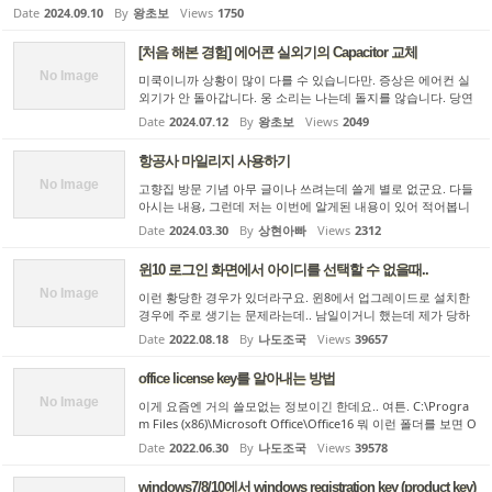
세지가 나오면서 아무것도 안되네요. 전원을 죽였다 다시 넣으면
Date
2024.09.10
By
왕초보
Views
1750
(이걸 할려면 대문을 따고 집 밖에 나가서 main distribution p
a...
[처음 해본 경험] 에어콘 실외기의 Capacitor 교체
No Image
미쿡이니까 상황이 많이 다를 수 있습니다만. 증상은 에어컨 실
외기가 안 돌아갑니다. 웅 소리는 나는데 돌지를 않습니다. 당연
히 시원해지지도 않지요. 미쿡은 일단 전압이 120V입니다. 따라
Date
2024.07.12
By
왕초보
Views
2049
서 여러가지로 겁을 주기는 해도 우리나라 보다는 전기 만지는게
한...
항공사 마일리지 사용하기
No Image
고향집 방문 기념 아무 글이나 쓰려는데 쓸게 별로 없군요. 다들
아시는 내용, 그런데 저는 이번에 알게된 내용이 있어 적어봅니
다. 원래 항공사 마일리지는 유효기간이라는게 없었습니다. 한번
Date
2024.03.30
By
상현아빠
Views
2312
적립하면 평생 사용할 수 있었습니다. 그런데 2008년 대한항공,
...
윈10 로그인 화면에서 아이디를 선택할 수 없을때..
No Image
이런 황당한 경우가 있더라구요. 윈8에서 업그레이드로 설치한
경우에 주로 생기는 문제라는데.. 남일이거니 했는데 제가 당하
니 살짝 당황하게 됩니다. 근본적인 해결책은 아직은 모르고요..
Date
2022.08.18
By
나도조국
Views
39657
임시 해결책만 알았습니다. 현재 설정된 아이디로만 로그인이 되
고...
office license key를 알아내는 방법
No Image
이게 요즘엔 거의 쓸모없는 정보이긴 한데요.. 여튼. C:\Progra
m Files (x86)\Microsoft Office\Office16 뭐 이런 폴더를 보면 O
SPP.VBS (모두 대문자.. 첫글자는 알파벳 오 입니다. 5가 아니고
Date
2022.06.30
By
나도조국
Views
39578
영도 아니고요)라는 파일이 있습니다. 이넘을.. cscript "C:\Pro...
windows7/8/10에서 windows registration key (product key)