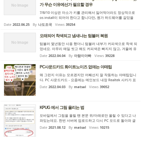
가 무슨 이유에선가 필요할 경우
No Image
7/8/10 이상은 마소가 키를 관리해서 잃어먹더라도 정상적으로
os install이 되어야 한다고 합니다만, 뭔가 하드웨어를 갈았을
경우 문제가 생기는 경우가 있습니다. 물론 그런 경우에도 마소
Date
2022.06.25
By
나도조국
Views
39254
에 전화해서 해결하면 보통 되긴 하는데 그게 귀찮다면.. produc
t k...
오래되어 착색되고 냄새나는 텀블러 복원
No Image
텀블러 몇년동안 사용 했더니 텀블러 내부가 커피색으로 착색 되
었네요. 아무리 매일 씻고 해도 커피색은 빠지지 않고, 겨울에 유
자차와 홍차등 여러가지 음료를 태워 마셨더니 커피를 마셔도 유
Date
2022.04.04
By
아람이아빠
Views
39228
자맛이 나는 신기한 경험을 했습니다. 오래 사용하기도 해서
텀...
PC사운드카드 화이트노이즈 없애는 야매팁
왜 그런지 이유는 모르겠지만 어째선지 잘 작동하는 야매팁입니
다. PC 사운드카드 - 요즘에는 메인보드 내장 Realtek 사카가 표
준이죠 - 는 화이트 노이즈로 악명이 높습니다. 그래서 USB DAC
Date
2022.04.03
By
matsal
Views
39052
같은 걸 쓰시는 분들이 많은데요. 그런데 제가 쓰는 USB DAC...
...
KPUG 에서 그림 올리는 법
모바일에서 그림을 올릴 땐 본문 위/아래로만 올릴 수 있다고 나
와있는데요. 한번 서버에 업로드하고 다시 PC 모드로 돌아와 글
을 편집하면 본문 삽입 기능으로 원하는 위치로 바꿀 수 있으므
Date
2021.08.12
By
matsal
Views
10215
로 이전처럼 자유롭게 배치할 수 있습니다. 순서 1. 크롬에서 F12
...