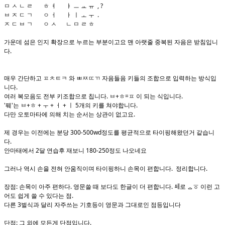
ㅁ ㅅ ㄴ ㄹ ㅎ ㅕ ㅑ ㅡ ㅛ ㅠ , ?
ㅂ ㅈ ㄷ ㄱ ㅇ ㅓ ㅏ ㅣ ㅗ ㅜ .
ㅈ ㄷ ㅂ ㄱ ㅇ ㅅ ㄴ ㅁ ㄹ ㅎ
가운데 섬은 인지 확장으로 누르는 부분이고요 맨 아랫줄 중복된 자음은 받침입니
다.
매우 간단하고 ㅍㅊㅌㅋ 와 ㅃㅉㄸㄲ 자음들음 키들의 조합으로 입력하는 방식입
니다.
여러 복모음도 전부 키조합으로 칩니다. ㅂ+ㅎ=ㅍ 이 되는 식입니다.
'풰'는 ㅂ+ㅎ + ㅜ + ㅓ + ㅣ 5개의 키를 쳐야합니다.
다만 오토마타에 의해 치는 순서는 상관이 없고요.
제 경우는 이전에는 분당 300-500wd정도를 평균적으로 타이핑해왔던거 같습니
다.
안마태에서 2달 연습후 재보니 180-250정도 나오네요
그러나 역시 손을 전혀 안움직이며 타이핑하니 손목이 편합니다. 정리합니다.
장점: 손목이 아주 편하다. 영문쓸 때 보다도 한글이 더 편합니다. ᅀᅦ로 ᅟᅟᅠᇰㆆ 이런 고
어도 쉽게 쓸 수 있다는 점. ᅟᅠ
다른 3벌식과 달리 자주쓰는 기호등이 영문과 그대로인 점등입니다
단점: 그 외에 모든게 단점입니다.