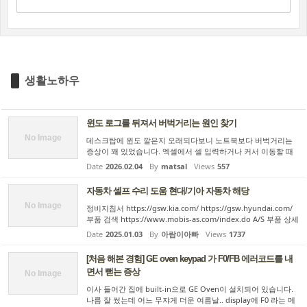
생활노하우
윈도 로그를 뒤져서 버벅거리는 원인 찾기
No Image
데스크탑에 윈도 깔은지 오래되다보니 노트북보다 버벅거리는
증상이 꽤 있었습니다. 엑셀에서 셀 입력하거나 커서 이동할 때
저사양 컴퓨터처럼 느릿느릿 움직이고 키보드 입력이나 마우스
Date
2026.02.04
By
matsal
Views
557
가 멈칫하는 현상도 많았구요. 클립보드 복사도 실패가 잦아서
두번 ...
자동차 셀프 수리 도움 현대/기아 자동차 해당
No Image
정비지침서 https://gsw.kia.com/ https://gsw.hyundai.com/
부품 검색 https://www.mobis-as.com/index.do A/S 부품 상세
검색 회원 가입 후 본인 차량의 차대번호 입력해 놓으시면 됩니
Date
2025.01.03
By
아람이아빠
Views
1737
다. 중고차 부품 구입 https://gparts.co.kr/
[처음 해본 경험] GE oven keypad 가 F0/FB 에러코드를 내
면서 뻗는 증상
No Image
이사 들어간 집에 built-in으로 GE Oven이 설치되어 있습니다.
나름 잘 썼는데 어느 무쟈게 더운 여름날.. display에 F0 라는 메