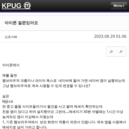
KPUG ⓜ
Menu
Sketchbook5, 스케치북5
Sketchbook5, 스케치북5
아이폰 질문있어요
2023.08.29 01:06
상호아빠
Sketchbook5, 스케치북5
Sketchbook5, 스케치북5
아이폰에서
예를 들면
웹브라우져 크롬이나 파이어 폭스로 네이버에 들어 가면 네이버 엡이 실행되는데
그냥 웹브라우져로 계속 사용할 수 있게 변경할 수 있나요?
싫은
kijiji.ca
란 중고 물품 사이트들어가서 물건을 사고 팔며 메세지 확인하는데
전용 앱이 있다고 하여 설치했어요 그런데....메세지가 30분 어떨때는 1시간 이상
늦게와요 앱이 이상해서 지웠는데
1, 기존 웹브러우져에서 보던 화면이 먹통이 되면서 안됩니다. 계속 앱을 사용해서
메세지로 넘어 가려고 합니다.