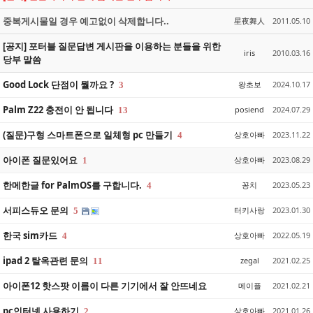
중복게시물일 경우 예고없이 삭제합니다..
星夜舞人
2011.05.10
[공지] 포터블 질문답변 게시판을 이용하는 분들을 위한
iris
2010.03.16
당부 말씀
Good Lock 단점이 뭘까요 ?
왕초보
2024.10.17
3
Palm Z22 충전이 안 됩니다
posiend
2024.07.29
13
(질문)구형 스마트폰으로 일체형 pc 만들기
상호아빠
2023.11.22
4
아이폰 질문있어요
상호아빠
2023.08.29
1
한메한글 for PalmOS를 구합니다.
꽁치
2023.05.23
4
서피스듀오 문의
터키사랑
2023.01.30
5
한국 sim카드
상호아빠
2022.05.19
4
ipad 2 탈옥관련 문의
zegal
2021.02.25
11
아이폰12 핫스팟 이름이 다른 기기에서 잘 안뜨네요
메이플
2021.02.21
pc인터넷 사용하기
상호아빠
2021.01.26
2