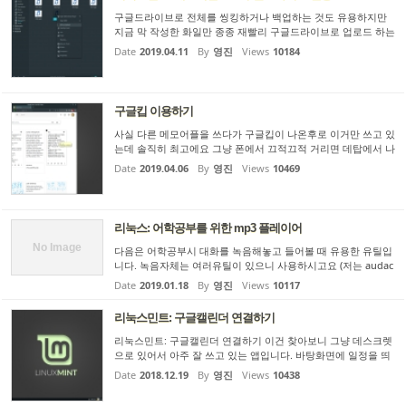
구글드라이브로 전체를 씽킹하거나 백업하는 것도 유용하지만
지금 막 작성한 화일만 종종 재빨리 구글드라이브로 업로드 하는
것이 편할때가 있죠. 저는 사실 전체씽킹을 싫어합니다. 웬지 불
Date
2019.04.11
By
영진
Views
10184
안해요. 내가 다른 곳에서 했던것이 시차등의 이유로 엉뚱하게
씽킹...
구글킵 이용하기
사실 다른 메모어플을 쓰다가 구글킵이 나온후로 이거만 쓰고 있
는데 솔직히 최고에요 그냥 폰에서 끄적끄적 거리면 데탑에서 나
오고 투명하게 연동되어서 잘 씁니다. 제 경우는 중국어단어장을
Date
2019.04.06
By
영진
Views
10469
만들어 쓰고 그려보기도 하고 그럽니다. keep.google.com은 폰
과...
리눅스: 어학공부를 위한 mp3 플레이어
No Image
다음은 어학공부시 대화를 녹음해놓고 들어볼 때 유용한 유틸입
니다. 녹음자체는 여러유틸이 있으니 사용하시고요 (저는 audac
ity를 이용하네요.) 네이버 매일어학 교재들 보면 아주 짧은 30초
Date
2019.01.18
By
영진
Views
10117
도 안되는 대화들로 이루어져 있는데요 이들을 날자순으로 저장
해...
리눅스민트: 구글캘린더 연결하기
리눅스민트: 구글캘린더 연결하기 이건 찾아보니 그냥 데스크렛
으로 있어서 아주 잘 쓰고 있는 앱입니다. 바탕화면에 일정을 띄
워줍니다. 항상 잊지 않도록~ 구글일정은 아래 명령을 핫키로
Date
2018.12.19
By
영진
Views
10438
만들어놓고 씁니다. xdg-open http://calendar.google.com (사
실 만...