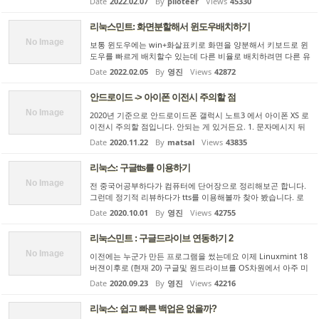
Date
2022.02.07
By
piloteer
Views
45330
성된 물건을 사용하고 있습니다. chroot등을 통해 리눅스 프로
그램...
리눅스민트: 화면분할해서 윈도우배치하기
No Image
보통 윈도우에는 win+화살표키로 화면을 양분해서 키보드로 윈
도우를 빠르게 배치할수 있는데 다른 비율로 배치하려면 다른 유
틸리티를 사용해야합니다. 리눅스의 대부분의 데스크탑에도 이
Date
2022.02.05
By
영진
Views
42872
런 기능이 있는데요 아쉬운점은 좌우 1:1 비율의 선택만 된다는
점입...
안드로이드 -> 아이폰 이전시 주의할 점
No Image
2020년 기준으로 안드로이드폰 갤럭시 노트3 에서 아이폰 XS 로
이전시 주의할 점입니다. 안되는 게 있거든요. 1. 문자메시지 뒤
죽박죽이 됩니다. 안드로이드 플레이 스토어에서 다운로드 받을
Date
2020.11.22
By
matsal
Views
43835
수 있는 애플 공식앱인 Move to iOS 로 연락처나 문자메시지,
사...
리눅스: 구글tts를 이용하기
No Image
전 중국어공부하다가 컴퓨터에 단어장으로 정리해보곤 합니다.
그런데 정기적 리뷰하다가 tts를 이용해볼까 찾아 봤습니다. 로
컬에서 돌아가는 tts들이 있어서 테스트 해봤는데 구글에 비하면
Date
2020.10.01
By
영진
Views
42755
너무 차이가 납니다. 그냥 온라인 구글tts를 이용해봅시다 구글t
t...
리눅스민트 : 구글드라이브 연동하기 2
No Image
이전에는 누군가 만든 프로그램을 썼는데요 이제 Linuxmint 18
버젼이후로 (현재 20) 구글및 원드라이브를 OS차원에서 아주 미
려하게 지원합니다~ 그런데 원래 기본패키지에는 깔리지 않고
Date
2020.09.23
By
영진
Views
42216
깔아줘야 합니다 방법은 sudo apt update sudo apt install gn
ome-cont...
리눅스: 쉽고 빠른 백업은 없을까?