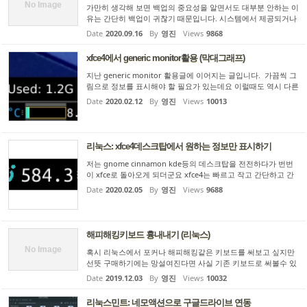
No Image
가만히 생각해 보면 백업의 중요성을 알면서도 대부분 안하는 이
유는 간단히 백업이 귀찮기 때문입니다. 시스템에서 제공되거나
상업용으로도 여러가지 backup tool이 있는데 그걸로 백업하면
Date
2020.09.16
By
영진
Views
9868
몇분-몇십분 이상 걸리니까 제 경험으로는 처음에 한두번 하고
는 ...
xfce4에서 generic monitor활용 (막대그래프)
지난 generic monitor 활용글에 이어지는 글입니다. 가끔씩 그
림으로 정보를 표시해야 할 필요가 있는데요 이럴때도 역시 다른
플러그인 사용할 필요 없이 generic monitor plugin을 사용할
Date
2020.02.12
By
영진
Views
10013
수 있더군요 메모리상황을 보여주는 것을 한번 예를 들어 볼게요
일...
리눅스: xfce4데스크탑에서 원하는 정보만 표시하기
저는 gnome cinnamon kde등의 데스크탑을 전전하다가 번번
이 xfce로 돌아오게 되더군요 xfce4는 빠르고 작고 간단하고 간
단하기에 버그가 덜하고 그렇습니다 정보를 띄워주기도하고 메
Date
2020.02.05
By
영진
Views
9688
뉴도 나오는 태스크바를 자주 사용하게 되는데 이거 명칭이 x에
서는 그냥 ...
해피해킹키보드 흉내내기 (리눅스)
No Image
혹시 리눅스에서 포커나 해피해킹같은 키보드를 써보고 싶지만
선뜻 구매하기에는 망설여진다면 사실 기존 키보드로 써볼수 있
습니다 제가 쓰는 키맵은 ------------- file --------------- remove L
Date
2019.12.03
By
영진
Views
10032
ock = Caps_Lock keysym Caps_Lock = Control_L add Contro
l...
리눅스민트: 네모액션으로 구글드라이브 연동