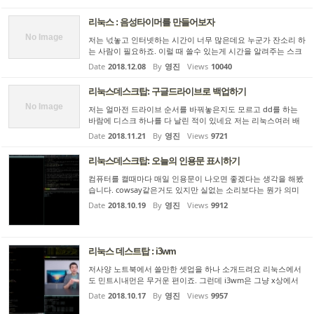
리눅스 : 음성타이머를 만들어보자
No Image
저는 넋놓고 인터넷하는 시간이 너무 많은데요 누군가 잔소리 하
는 사람이 필요하죠. 이럴 때 쓸수 있는게 시간을 알려주는 스크
립트를 만들어봅시다. 자, 먼저 tts 프로그램을 깝니다. sudo apt
Date
2018.12.08
By
영진
Views
10040
-cache search tts 해보니까 espeak이라는게 있군요. 설치합니
다...
리눅스데스크탑: 구글드라이브로 백업하기
No Image
저는 얼마전 드라이브 순서를 바꿔놓은지도 모르고 dd를 하는
바람에 디스크 하나를 다 날린 적이 있네요 저는 리눅스여러 배
포판들를 테스트해보면서 쓰는데 간단한 백업툴을 만들어 쓰면
Date
2018.11.21
By
영진
Views
9721
아주 편리합니다. usb스틱도 필요없이 구글드라이브로 한방에
유저화...
리눅스데스크탑: 오늘의 인용문 표시하기
컴퓨터를 켤때마다 매일 인용문이 나오면 좋겠다는 생각을 해봤
습니다. cowsay같은거도 있지만 실없는 소리보다는 뭔가 의미
있는 내용이 나오는걸 찾아봤네요 그러다보니 theysaidso.com
Date
2018.10.19
By
영진
Views
9912
에서 매일 서비스하는 인용글 서비스가 있네요 이걸 i3스테이터
스 바에 ...
리눅스 데스트탑 : i3wm
저사양 노트북에서 쓸만한 셋업을 하나 소개드려요 리눅스에서
도 민트시내먼은 무거운 편이죠. 그런데 i3wm은 그냥 x상에서
윈도우정리만 하는 윈도우 매니저에요 윈도우 쓰다보면 윈도우
Date
2018.10.17
By
영진
Views
9957
조작이 피곤합니다. 마우스로 움직여야하고 (키보드도 되지만 제
약이 ...