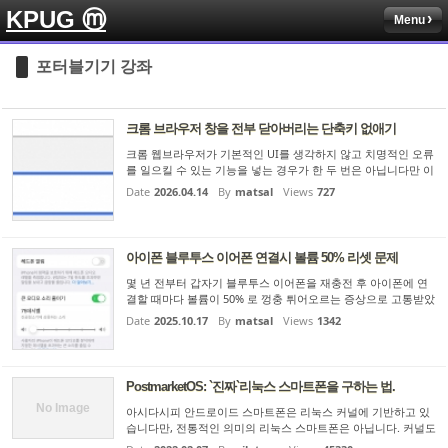
KPUG ⓜ
Menu
Sketchbook5, 스케치북5
Sketchbook5, 스케치북5
포터블기기 강좌
크롬 브라우저 창을 전부 닫아버리는 단축키 없애기
크롬 웹브라우저가 기본적인 UI를 생각하지 않고 치명적인 오류
를 일으킬 수 있는 기능을 넣는 경우가 한 두 번은 아닙니다만 이
Sketchbook5, 스케치북5
Sketchbook5, 스케치북5
것만큼은 고치지 않고 넘어갈 수 없었습니다. 크롬 웹브라우저의
Date
2026.04.14
By
matsal
Views
727
단축키 중 CTRL + SHIFT + W 키를 누르면 현재 보고 있는 창
(탭...
아이폰 블루투스 이어폰 연결시 볼륨 50% 리셋 문제
몇 년 전부터 갑자기 블루투스 이어폰을 재충전 후 아이폰에 연
결할 때마다 볼륨이 50% 로 껑충 튀어오르는 증상으로 고통받았
습니다. 이어폰 귀에 끼우자마자 무심코 재생버튼 누르면 쾅쾅하
Date
2025.10.17
By
matsal
Views
1342
는 하이볼륨이 귀를 때렸죠. 저는 TWS 이어폰을 여러개 운영중
이기...
PostmarketOS: `진짜`리눅스 스마트폰을 구하는 법.
No Image
아시다시피 안드로이드 스마트폰은 리눅스 커널에 기반하고 있
습니다만, 전통적인 의미의 리눅스 스마트폰은 아닙니다. 커널도
업스트림 커널이 아니며, 유저랜드도 안드로이드 환경에 맞춰 구