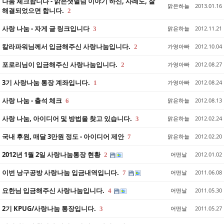
나눔 체크합니다 - 맑은샛별님 이야기 하신, 사례도, 잘
맑은하늘
2013.01.16
해결되었으면 합니다.
2
사랑 나눔 - 자게 글 링크입니다
맑은하늘
2012.11.21
3
칼라파워님께서 입금해주신 사랑나눔입니다.
가영아빠
2012.10.04
2
포로리님이 입금해주신 사랑나눔입니다.
가영아빠
2012.08.27
2
3기 사랑나눔 통장 계좌입니다.
가영아빠
2012.08.24
1
사랑 나눔 - 출석 체크
맑은하늘
2012.08.13
6
사랑 나눔, 아이디어 및 방법을 찾고 있습니다.
맑은하늘
2012.02.24
3
국내 후원, 매달 3만원 정도 - 아이디어 제안
맑은하늘
2012.02.20
7
2012년 1월 2일 사랑나눔통장 현황
어떤날
2012.01.02
2
이번 낭구공방 사랑나눔 입금내역입니다.
어떤날
2011.06.08
7
요한님 입금해주신 사랑나눔입니다.
어떤날
2011.05.30
4
2기 KPUG/사랑나눔 통장입니다.
어떤날
2011.05.27
3