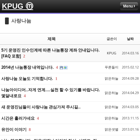
KPUG ⓜ
Menu
Sketchbook5, 스케치북5
Sketchbook5, 스케치북5
사랑나눔
제목
글쓴이
날짜
5기 운영진 인수인계에 따른 나눔통장 계좌 안내입니다.
KPUG
2014.03.16
[FAQ 포함]
2
Sketchbook5, 스케치북5
Sketchbook5, 스케치북5
2014년 나눔통장 내역입니다.
푸른들이
2015.02.12
4
사랑나눔 오늘도 기억합니다.
맑은하늘
2014.09.28
1
나눔아이디어..자게 연계....실천 할 수 있기를 바랍니다.
맑은하늘
2014.04.29
몇달내로요
4
새 운영진님들이 사랑나눔 관심가져 주시길..
맑은하늘
2014.03.05
시간은 흘러가네요
맑은하늘
2013.11.15
4
유안이 이야기
맑은샛별
2013.01.16
8