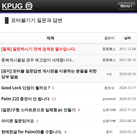
KPUG ⓜ
Menu
Sketchbook5, 스케치북5
Sketchbook5, 스케치북5
포터블기기 질문과 답변
제목
글쓴이
날짜
[필독] 질문하시기 전에 검색은 필수입니다.
星夜舞人
2011.12.08
Sketchbook5, 스케치북5
Sketchbook5, 스케치북5
중복게시물일 경우 예고없이 삭제합니다..
星夜舞人
2011.05.10
[공지] 포터블 질문답변 게시판을 이용하는 분들을 위한
iris
2010.03.16
당부 말씀
Good Lock 단점이 뭘까요 ?
왕초보
2024.10.17
3
Palm Z22 충전이 안 됩니다
posiend
2024.07.29
13
(질문)구형 스마트폰으로 일체형 pc 만들기
상호아빠
2023.11.22
4
아이폰 질문있어요
상호아빠
2023.08.29
1
한메한글 for PalmOS를 구합니다.
꽁치
2023.05.23
4