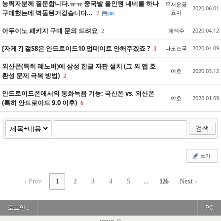
능력자분께 질문합니다.ㅠㅠ 중국발 올인원 네비를 하나
무서운곰
2020.06.01
구매했는데 벽돌된거같습니다...
됴이
7
아두이노 패키지 구매 문의 드려요
해색주
2020.04.12
2
[자게 ?] 갤S8은 안드로이드10 업데이트 안해주겠죠 ?
나도조국
2020.04.09
3
외산폰(특히 레노버)에 삼성 한글 자판 설치 (그 외 앱 호
야호
2020.03.12
환성 문제 극복 방법)
2
안드로이드폰에서의 통화녹음 기능: 국산폰 vs. 외산폰
야호
2020.01.09
(특히 안드로이드 9.0 이후)
6
검색
쓰기
‹ Prev
1
2
3
4
5
...
126
Next ›
로그인...
PC