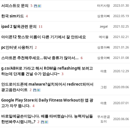
서피스듀오 문의
터키사랑
2023.01.30
5
한국 sim카드
상호아빠
2022.05.19
4
ipad 2 탈옥관련 문의
zegal
2021.02.25
11
아이폰12 핫스팟 이름이 다른 기기에서 잘 안뜨네요
메이플
2021.02.21
pc인터넷 사용하기
상호아빠
2021.01.26
2
스마트폰 추천해주세요...워낙 종류가 많아서...
상호아빠
2021.01.08
6
g.co/ABH로 가라고 해서 ROM을 reflashing해 보려고
야호
2020.12.29
하는데 단계를 건널 수가 없습니다~
3
안드로이드폰에 malware?설치되어서 redirect되어서
그린
2020.09.06
광고음란사이트
2
Google Play Store의 Daily Fitness Workout란 앱 광
야호
2020.07.01
고가 자꾸 뜹니다.
4
바로밑에글쓴이입니다. 배를 따버렸습니다. 능력자님들
무서운곰
2020.06.06
한번봐주시렵니까,,?
됴이
2