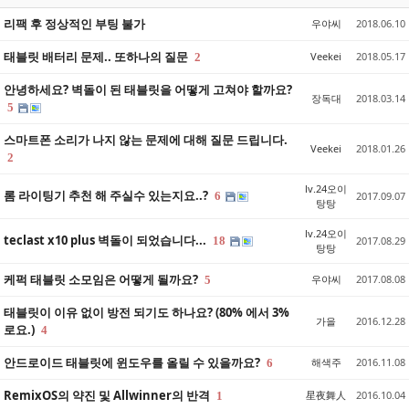
리팩 후 정상적인 부팅 불가
우야씨
2018.06.10
태블릿 배터리 문제.. 또하나의 질문
Veekei
2018.05.17
2
안녕하세요? 벽돌이 된 태블릿을 어떻게 고쳐야 할까요?
장독대
2018.03.14
5
스마트폰 소리가 나지 않는 문제에 대해 질문 드립니다.
Veekei
2018.01.26
2
lv.24오이
롬 라이팅기 추천 해 주실수 있는지요..?
6
2017.09.07
탕탕
lv.24오이
teclast x10 plus 벽돌이 되었습니다...
18
2017.08.29
탕탕
케퍽 태블릿 소모임은 어떻게 될까요?
우야씨
2017.08.08
5
태블릿이 이유 없이 방전 되기도 하나요? (80% 에서 3%
가을
2016.12.28
로요.)
4
안드로이드 태블릿에 윈도우를 올릴 수 있을까요?
해색주
2016.11.08
6
RemixOS의 약진 및 Allwinner의 반격
星夜舞人
2016.10.04
1