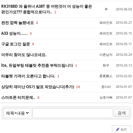
RK3188D 와 올위너 A38T 중 어떤것이 더 성능이 좋은
루
2016.06.03
편인가요??? 종합적으로다가..
2
완전 깜짝 놀랬네요
페퍼민트
2016.05.27
4
A33 성능이......
페퍼민트
2016.05.15
4
구글 로그인 질문
페퍼민트
2016.05.11
9
아무리 찾아도 않나오네요.
다른남자
2016.03.24
lte, 듀얼부팅 태블릿 추천좀 부탁드립니다
화우
2016.03.13
1
타블렛 가격이 오른다고 합니다.
星夜舞人
2016.02.02
1
상당히 재미난 OS가 발표 되었습니다(추가)
종다리
2016.01.07
10
스마트폰 터치문제..
상호아빠
2016.01.07
6
검색
쓰기