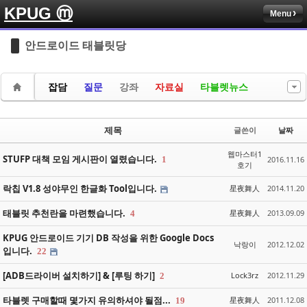
KPUG ⓜ
Menu
Sketchbook5, 스케치북5
Sketchbook5, 스케치북5
안드로이드 태블릿당
잡담
질문
강좌
자료실
타블렛뉴스
Sketchbook5, 스케치북5
Sketchbook5, 스케치북5
제목
글쓴이
날짜
웹마스터1
STUFP 대책 모임 게시판이 열렸습니다.
1
2016.11.16
호기
락칩 V1.8 성야무인 한글화 Tool입니다.
星夜舞人
2014.11.20
태블릿 추천란을 마련했습니다.
星夜舞人
2013.09.09
4
KPUG 안드로이드 기기 DB 작성을 위한 Google Docs
낙랑이
2012.12.02
입니다.
22
[ADB드라이버 설치하기] & [루팅 하기]
Lock3rz
2012.11.29
2
타블렛 구매할때 몇가지 유의하셔야 될점...
星夜舞人
2011.12.08
19