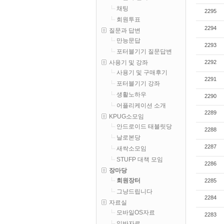
채팅
2295
회원투표
2294
질문과 답변
만능문답
2293
포터블기기 질문답변
2292
사용기 및 강좌
사용기 및 구매후기
2291
포터블기기 강좌
생활노하우
2290
어플리케이션 소개
2289
KPUG소모임
안드로이드 태블릿당
2288
날로본당
2287
새싹소모임
STUFP 대책 모임
2286
장마당
회원장터
2285
그냥드립니다
2284
자료실
모바일OS자료
2283
일반자료