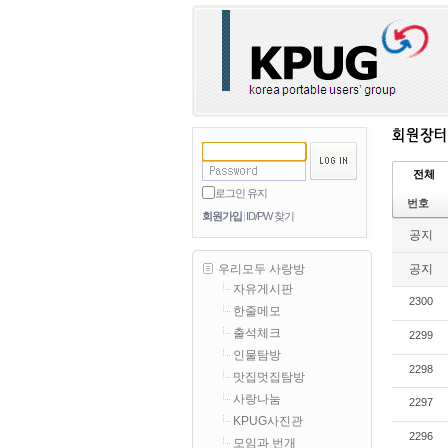
전체
로그인 유지
번호
회원가입
ID/PW 찾기
공지
공지
우리모두 사랑방
자유게시판
2300
한줄메모
출석체크
2299
인물탐방
2298
맛집멋집탐방
사랑나눔
2297
KPUG사진관
2296
모임과 번개