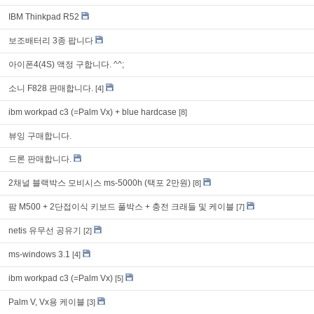
IBM Thinkpad R52
보조배터리 3종 팝니다
아이폰4(4S) 액정 구합니다. ^^;
소니 F828 판매합니다.
[4]
ibm workpad c3 (=Palm Vx) + blue hardcase
[8]
뷰잉 구매합니다.
드론 판매합니다.
2채널 블랙박스 모비시스 ms-5000h (택포 2만원)
[8]
팜 M500 + 2단접이식 키보드 풀박스 + 충전 크래들 및 케이블
[7]
netis 유무선 공유기
[2]
ms-windows 3.1
[4]
ibm workpad c3 (=Palm Vx)
[5]
Palm V, Vx용 케이블
[3]