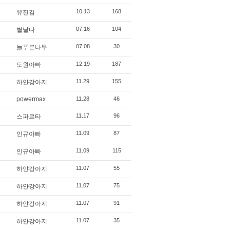
10.13
168
유진김
07.16
104
별날다
07.08
30
늘푸른나무
12.19
187
도원아빠
11.29
155
하얀강아지
powermax
11.28
46
11.17
96
스파르타
11.09
87
인규아빠
11.09
115
인규아빠
11.07
55
하얀강아지
11.07
75
하얀강아지
11.07
91
하얀강아지
11.07
35
하얀강아지