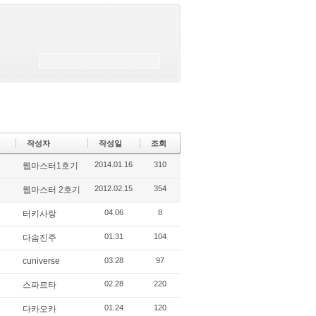
작성자
작성일
조회
2014.01.16
310
웹마스터1호기
2012.02.15
354
웹마스터 2호기
04.06
8
터키사랑
01.31
104
다솜진주
cuniverse
03.28
97
02.28
220
스파르타
01.24
120
다카오카