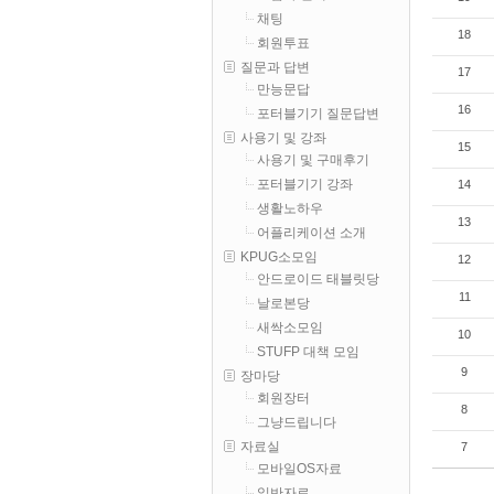
채팅
18
회원투표
질문과 답변
17
만능문답
16
포터블기기 질문답변
사용기 및 강좌
15
사용기 및 구매후기
포터블기기 강좌
14
생활노하우
13
어플리케이션 소개
KPUG소모임
12
안드로이드 태블릿당
11
날로본당
새싹소모임
10
STUFP 대책 모임
9
장마당
회원장터
8
그냥드립니다
자료실
7
모바일OS자료
일반자료