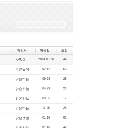
작성자
작성일
조회
KPUG
2014.03.16
44
02.12
63
푸른들이
09.28
25
맑은하늘
04.29
22
맑은하늘
03.05
17
맑은하늘
11.15
28
맑은하늘
01.16
81
맑은샛별
01.16
42
맑은하늘