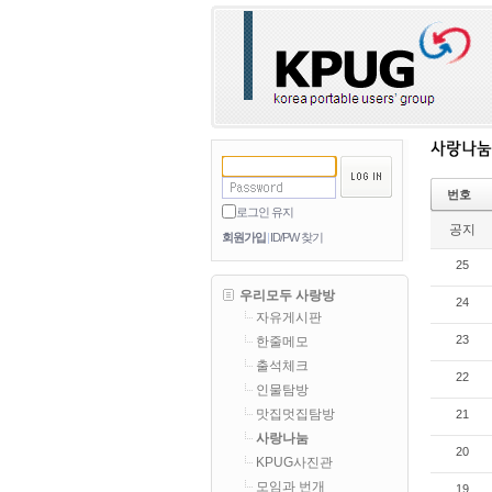
번호
로그인 유지
공지
회원가입
ID/PW 찾기
25
우리모두 사랑방
24
자유게시판
23
한줄메모
출석체크
22
인물탐방
맛집멋집탐방
21
사랑나눔
20
KPUG사진관
모임과 번개
19