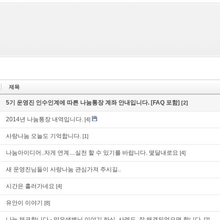
제목
5기 운영진 인수인계에 따른 나눔통장 계좌 안내입니다. [FAQ 포함]
[2]
2014년 나눔통장 내역입니다.
[4]
사랑나눔 오늘도 기억합니다.
[1]
나눔아이디어..자게 연계....실천 할 수 있기를 바랍니다. 몇달내로요
[4]
새 운영진님들이 사랑나눔 관심가져 주시길..
시간은 흘러가네요
[4]
유안이 이야기
[8]
나눔 체크합니다 - 맑은샛별님 이야기 하신, 사례도, 잘 해결되었으면 합니다.
[2]