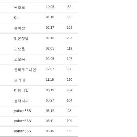
10.05
52
왕초보
01.18
93
마.
02.17
103
슬이참
02.10
263
맑은샛별
02.05
119
고오옴
02.05
127
고오옴
12.07
67
클라우드나인
11.19
220
프리페
08.19
204
미케니컬
06.27
104
블랙리퍼
yohan666
05.12
93
yohan666
05.11
100
yohan666
05.10
96