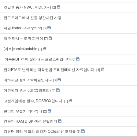
옛날 찬송가 NWC, MIDI, 가사
[2]
안드로이드에서 킨들 영한사전 사용
파일 finder - everything
[3]
맥주 마시는 토끼 피규어
[7]
[이북]comic4potable
[1]
[이북]PDF 여백 잘라내는 프로그램입니다
[6]
한미FTA로 변화되는 저작권법 프리젠테이션 자료입니다.
[4]
마하사전 설치 apk화일입니다
[3]
어린왕자 원서 pdf (그림포함)
[4]
고전게임에는 필수, DOSBOX입니다!
[1]
편리한 무설치 기타튜너
[2]
간단한 RAM DISK 생성 유틸리티
컴퓨터 정리 유틸의 최강자 CCleaner 포터블
[3]