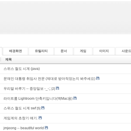
배경화면
유틸리티
문서
게임
이미지
사운
제목
스위스 철도 시계 (java)
문재인 대통령 취임사 전문 (제대로 받아적었는지 봐주세요)
우리말 바루기 -- 중앙일보 -_-;;
[2]
라이트룸 Lightroom 단축키입니다(맥Mac용)
스위스 철도 시계 swf
[5]
게임계의 초창기 얘기.
jmjeong -- beautiful world