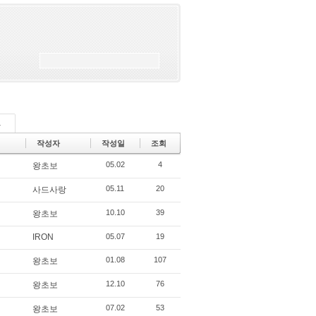
드
작성자
작성일
조회
05.02
4
왕초보
05.11
20
사드사랑
10.10
39
왕초보
IRON
05.07
19
01.08
107
왕초보
12.10
76
왕초보
07.02
53
왕초보