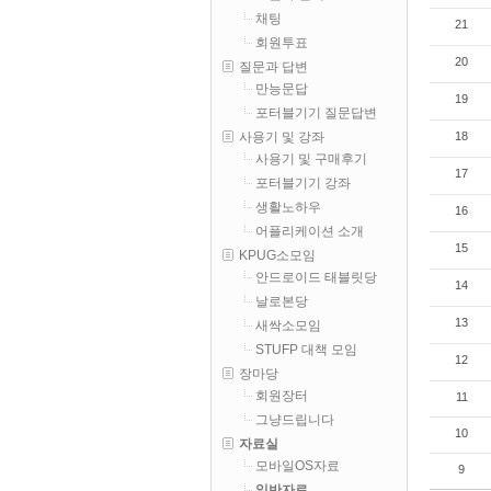
채팅
21
회원투표
20
질문과 답변
만능문답
19
포터블기기 질문답변
18
사용기 및 강좌
사용기 및 구매후기
17
포터블기기 강좌
생활노하우
16
어플리케이션 소개
15
KPUG소모임
안드로이드 태블릿당
14
날로본당
13
새싹소모임
STUFP 대책 모임
12
장마당
회원장터
11
그냥드립니다
10
자료실
모바일OS자료
9
일반자료