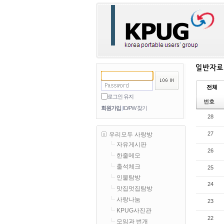
전체
로그인 유지
번호
회원가입
ID/PW 찾기
28
27
우리모두 사랑방
자유게시판
26
한줄메모
출석체크
25
인물탐방
24
맛집멋집탐방
사랑나눔
23
KPUG사진관
22
모임과 번개