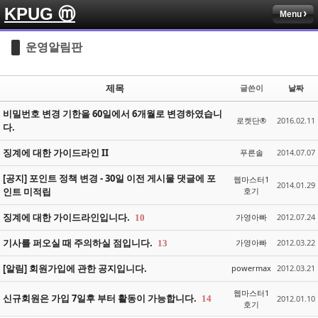
KPUG ⓜ
Menu
Sketchbook5, 스케치북5
Sketchbook5, 스케치북5
운영알림판
제목
글쓴이
날짜
비밀번호 변경 기한을 60일에서 6개월로 변경하였습니
로켓단®
2016.02.11
다.
Sketchbook5, 스케치북5
Sketchbook5, 스케치북5
징계에 대한 가이드라인 II
푸른솔
2014.07.07
[공지] 포인트 정책 변경 - 30일 이전 게시물 댓글에 포
웹마스터1
2014.01.29
인트 미적립
호기
징계에 대한 가이드라인입니다.
가영아빠
2012.07.24
10
기사를 퍼오실 때 주의하실 점입니다.
가영아빠
2012.03.22
13
[알림] 회원가입에 관한 공지입니다.
powermax
2012.03.21
웹마스터1
신규회원은 가입 7일후 부터 활동이 가능합니다.
14
2012.01.10
호기