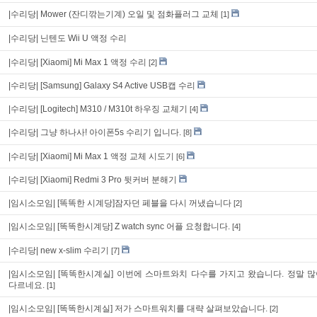
|수리당|
Mower (잔디깎는기계) 오일 및 점화플러그 교체
[1]
|수리당|
닌텐도 Wii U 액정 수리
|수리당|
[Xiaomi] Mi Max 1 액정 수리
[2]
|수리당|
[Samsung] Galaxy S4 Active USB캡 수리
|수리당|
[Logitech] M310 / M310t 하우징 교체기
[4]
|수리당|
그냥 하나사! 아이폰5s 수리기 입니다.
[8]
|수리당|
[Xiaomi] Mi Max 1 액정 교체 시도기
[6]
|수리당|
[Xiaomi] Redmi 3 Pro 뒷커버 분해기
|임시소모임|
[똑똑한 시계당]잠자던 페블을 다시 꺼냈습니다
[2]
|임시소모임|
[똑똑한시계당] Z watch sync 어플 요청합니다.
[4]
|수리당|
new x-slim 수리기
[7]
|임시소모임|
[똑똑한시계실] 이번에 스마트와치 다수를 가지고 왔습니다. 정말 
다르네요.
[1]
|임시소모임|
[똑똑한시계실] 저가 스마트워치를 대략 살펴보았습니다.
[2]