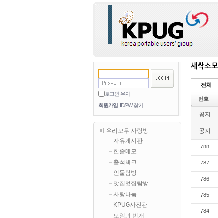
전체
로그인 유지
번호
회원가입
ID/PW 찾기
공지
공지
우리모두 사랑방
자유게시판
788
한줄메모
출석체크
787
인물탐방
786
맛집멋집탐방
사랑나눔
785
KPUG사진관
784
모임과 번개