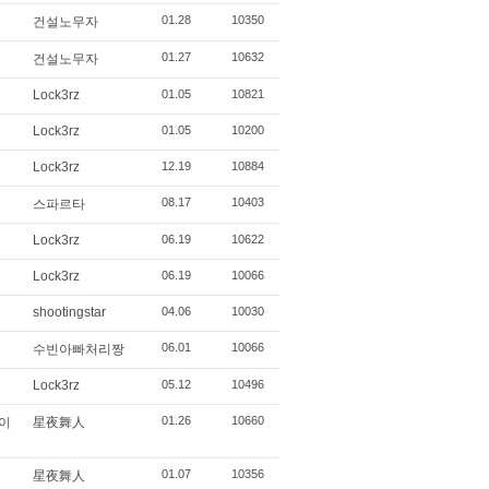
01.28
10350
건설노무자
01.27
10632
건설노무자
Lock3rz
01.05
10821
Lock3rz
01.05
10200
Lock3rz
12.19
10884
08.17
10403
스파르타
Lock3rz
06.19
10622
Lock3rz
06.19
10066
shootingstar
04.06
10030
06.01
10066
수빈아빠처리짱
Lock3rz
05.12
10496
01.26
10660
많이
星夜舞人
01.07
10356
星夜舞人