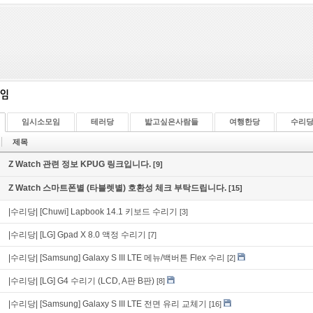
임시소모임
테러당
밟고싶은사람들
여행한당
수리
제목
Z Watch 관련 정보 KPUG 링크입니다.
[9]
Z Watch 스마트폰별 (타블렛별) 호환성 체크 부탁드립니다.
[15]
|수리당|
[Chuwi] Lapbook 14.1 키보드 수리기
[3]
|수리당|
[LG] Gpad X 8.0 액정 수리기
[7]
|수리당|
[Samsung] Galaxy S III LTE 메뉴/백버튼 Flex 수리
[2]
|수리당|
[LG] G4 수리기 (LCD, A판 B판)
[8]
|수리당|
[Samsung] Galaxy S III LTE 전면 유리 교체기
[16]