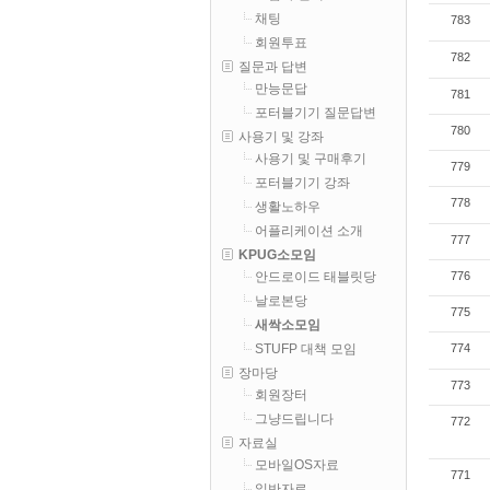
채팅
783
회원투표
782
질문과 답변
만능문답
781
포터블기기 질문답변
780
사용기 및 강좌
사용기 및 구매후기
779
포터블기기 강좌
778
생활노하우
어플리케이션 소개
777
KPUG소모임
776
안드로이드 태블릿당
날로본당
775
새싹소모임
774
STUFP 대책 모임
장마당
773
회원장터
그냥드립니다
772
자료실
모바일OS자료
771
일반자료