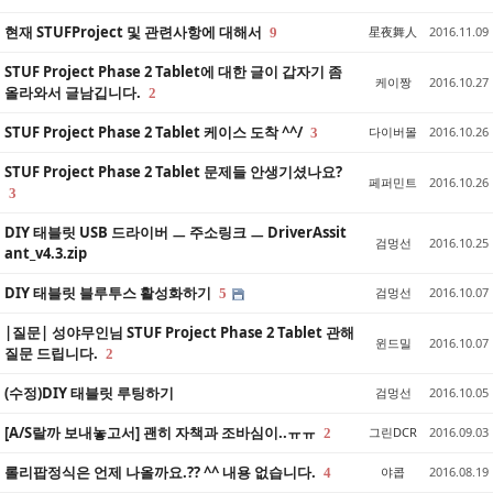
현재 STUFProject 및 관련사항에 대해서
星夜舞人
2016.11.09
9
STUF Project Phase 2 Tablet에 대한 글이 갑자기 좀
케이짱
2016.10.27
올라와서 글남깁니다.
2
STUF Project Phase 2 Tablet 케이스 도착 ^^/
다이버몰
2016.10.26
3
STUF Project Phase 2 Tablet 문제들 안생기셨나요?
페퍼민트
2016.10.26
3
DIY 태블릿 USB 드라이버 ㅡ 주소링크 ㅡ DriverAssit
검멍선
2016.10.25
ant_v4.3.zip
DIY 태블릿 블루투스 활성화하기
검멍선
2016.10.07
5
|질문| 성야무인님 STUF Project Phase 2 Tablet 관해
윈드밀
2016.10.07
질문 드립니다.
2
(수정)DIY 태블릿 루팅하기
검멍선
2016.10.05
[A/S랄까 보내놓고서] 괜히 자책과 조바심이..ㅠㅠ
그린DCR
2016.09.03
2
롤리팝정식은 언제 나올까요.?? ^^ 내용 없습니다.
야콥
2016.08.19
4