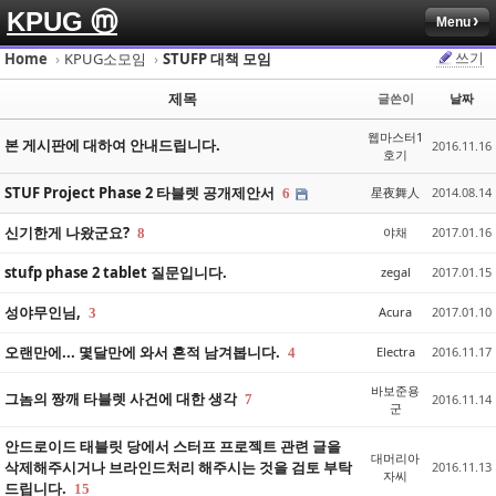
KPUG ⓜ
Menu
Sketchbook5, 스케치북5
Sketchbook5, 스케치북5
쓰기
Home
›
KPUG소모임
›
STUFP 대책 모임
제목
글쓴이
날짜
웹마스터1
본 게시판에 대하여 안내드립니다.
2016.11.16
호기
STUF Project Phase 2 타블렛 공개제안서
星夜舞人
2014.08.14
6
Sketchbook5, 스케치북5
Sketchbook5, 스케치북5
신기한게 나왔군요?
야채
2017.01.16
8
stufp phase 2 tablet 질문입니다.
zegal
2017.01.15
성야무인님,
Acura
2017.01.10
3
오랜만에... 몇달만에 와서 흔적 남겨봅니다.
Electra
2016.11.17
4
바보준용
그놈의 짱깨 타블렛 사건에 대한 생각
7
2016.11.14
군
안드로이드 태블릿 당에서 스터프 프로젝트 관련 글을
대머리아
삭제해주시거나 브라인드처리 해주시는 것을 검토 부탁
2016.11.13
자씨
드립니다.
15