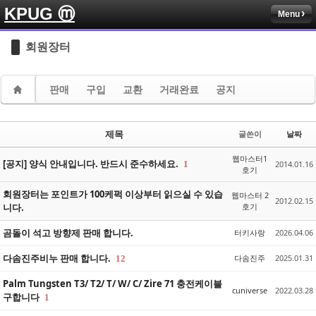
KPUG ⓜ
Menu
Sketchbook5, 스케치북5
Sketchbook5, 스케치북5
회원장터
판매
구입
교환
거래완료
공지
Sketchbook5, 스케치북5
Sketchbook5, 스케치북5
제목
글쓴이
날짜
웹마스터1
[공지] 양식 안내입니다. 반드시 준수하세요.
1
2014.01.16
호기
회원장터는 포인트가 100케퍽 이상부터 읽으실 수 있습
웹마스터 2
2012.02.15
니다.
호기
곰돌이 석고 방향제 판매 합니다.
터키사랑
2026.04.06
다솜진주비누 판매 합니다.
다솜진주
2025.01.31
12
Palm Tungsten T3/ T2/ T/ W/ C/ Zire 71 충전케이블
cuniverse
2022.03.28
구합니다
1