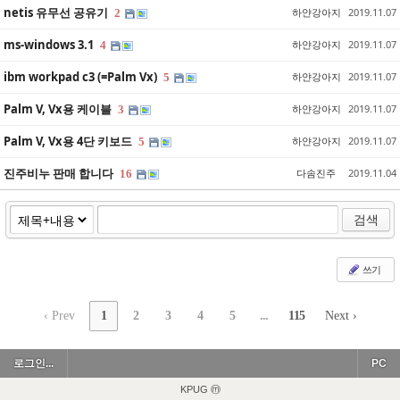
netis 유무선 공유기
하얀강아지
2019.11.07
2
ms-windows 3.1
하얀강아지
2019.11.07
4
ibm workpad c3 (=Palm Vx)
하얀강아지
2019.11.07
5
Palm V, Vx용 케이블
하얀강아지
2019.11.07
3
Palm V, Vx용 4단 키보드
하얀강아지
2019.11.07
5
진주비누 판매 합니다
다솜진주
2019.11.04
16
검색
쓰기
‹ Prev
1
2
3
4
5
...
115
Next ›
로그인...
PC
KPUG ⓜ