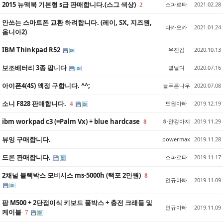
2015 뉴맥북 기본형 s급 판매합니다.(스그 색상)
스파르타
2021.02.28
2
안쓰는 스마트폰 교환 하려합니다. (레이, SX, 지즈원,
다카오카
2021.01.24
옴니아2)
IBM Thinkpad R52
유진김
2020.10.13
보조배터리 3종 팝니다
별날다
2020.07.16
아이폰4(4S) 액정 구합니다. ^^;
늘푸른나무
2020.07.08
소니 F828 판매합니다.
도원아빠
2019.12.19
4
ibm workpad c3 (=Palm Vx) + blue hardcase
하얀강아지
2019.11.29
8
뷰잉 구매합니다.
powermax
2019.11.28
드론 판매합니다.
스파르타
2019.11.17
2채널 블랙박스 모비시스 ms-5000h (택포 2만원)
8
인규아빠
2019.11.09
팜 M500 + 2단접이식 키보드 풀박스 + 충전 크래들 및
인규아빠
2019.11.09
케이블
7