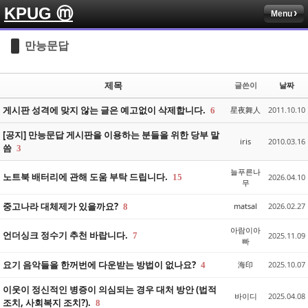
KPUG ⓜ
Menu
Sketchbook5, 스케치북5
Sketchbook5, 스케치북5
만능문답
제목
글쓴이
날짜
게시판 성격에 맞지 않는 글은 예고없이 삭제합니다.
星夜舞人
2011.10.10
6
Sketchbook5, 스케치북5
Sketchbook5, 스케치북5
[공지] 만능문답 게시판을 이용하는 분들을 위한 당부 말
iris
2010.03.16
씀
3
늘푸른나
노트북 배터리에 관해 도움 부탁 드립니다.
15
2026.04.10
무
중고나라 대체제가 있을까요?
matsal
2026.02.27
8
아람이아
언더싱크 정수기 추천 바랍니다.
7
2025.11.09
빠
요기 음악들을 한꺼번에 다운받는 방법이 없나요?
海印
2025.10.07
4
이웃이 정신적인 병증이 의심되는 경우 대처 방안 (법적
바이디
2025.04.08
조치, 사회복지 조치?).
8