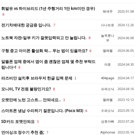
휘발유 vs 하이브리드 (1년 주행거리 1만 km미만 경우)
해색주
2025.01.08
6
전기차에대한 궁금증 입니다.
시나브로
2024.12.26
7
늘푸른나
노트북 자판-일부 키가 잘못입력되고 안 눌립니다.
8
2024.06.08
무
구형 중고 아이폰 활성화 락... 푸는 법이 있을까요?
엘레벨
2024.06.05
6
알뜰폰 업체 중에서 앱이 좀 괜찮은 업체 몇 추천 부탁드
야호
2024.04.30
립니다~!
8
라즈비안 설치후 브라우저 한글 입력 문제
404page
2024.04.17
1
모니터, TV 전원 불량인가요?
슈퍼소닉
2024.04.16
8
오랫만에 노턴 고스트... 안되네요..
엘레벨
2023.10.12
3
스마트폰 냉납 수리하기 질문입니다. (Poco M3)
수퍼소닉
2023.09.15
6
SD카드 포맷안되요
상호아빠
2023.07.26
3
언더싱크 정수기 추천 좀;
Alphonse
2023.05.14
7