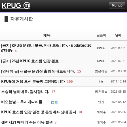
KPUG ⓜ
Menu
Sketchbook5, 스케치북5
Sketchbook5, 스케치북5
자유게시판
제목
글쓴이
날짜
[공지] KPUG 운영비 모금. 안내 드립니다. - updated 26
KPUG
2026.07.31
0731Fr
6
Sketchbook5, 스케치북5
Sketchbook5, 스케치북5
[공지] 26년 KPUG 호스팅 연장 완료
KPUG
2026.07.31
3
[안내의 글] 새로운 운영진 출범 안내드립니다.
맑은하늘
2018.03.30
15
KPUG에 처음 오신 분들께 고(告)합니다
iris
2011.12.14
100
스승의 날이네요. 감사합니다.
맑은하늘
2026.05.15
17
비오는날... 무지개다리를...
인간
2026.05.12
9
KPUG 호스팅 연장 일정 및 운영계좌 상태 공지
해색주
2026.05.06
10
갤럭시21 배터리 주는 이유 발견
해색주
2026.05.04
3