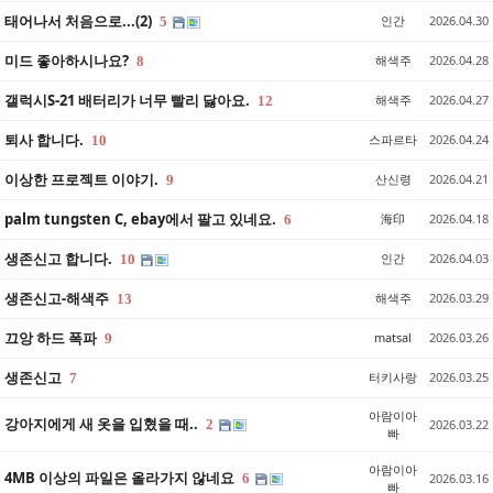
태어나서 처음으로...(2)
인간
2026.04.30
5
미드 좋아하시나요?
해색주
2026.04.28
8
갤럭시S-21 배터리가 너무 빨리 닳아요.
해색주
2026.04.27
12
퇴사 합니다.
스파르타
2026.04.24
10
이상한 프로젝트 이야기.
산신령
2026.04.21
9
palm tungsten C, ebay에서 팔고 있네요.
海印
2026.04.18
6
생존신고 합니다.
인간
2026.04.03
10
생존신고-해색주
해색주
2026.03.29
13
끄앙 하드 폭파
matsal
2026.03.26
9
생존신고
터키사랑
2026.03.25
7
아람이아
강아지에게 새 옷을 입혔을 때..
2
2026.03.22
빠
아람이아
4MB 이상의 파일은 올라가지 않네요
6
2026.03.16
빠